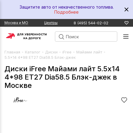
Защитите авто от некачественного топлива.
Подробнее
8 (495) 544-02-02
Москва и МО
Центры
-
-
-
-
-
Главная
Каталог
Диски
iFree
Майами лайт
5.5x14 4*98 ET27 Dia58.5 Блэк-джек
Диски iFree Майами лайт 5.5x14
4*98 ET27 Dia58.5 Блэк-джек в
Москве