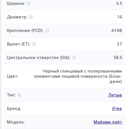
Ширина
:
5.5
Диаметр
:
14
Крепление (PCD)
:
4*98
Вылет (ET)
:
27
Центральное отверстие (DIA)
:
58.5
Черный глянцевый с полированными
Цвет
:
элементами лицевой поверхности (Блэк-
джек)
Тип
:
Литые
Бренд
:
iFree
Модель
:
Майами лайт