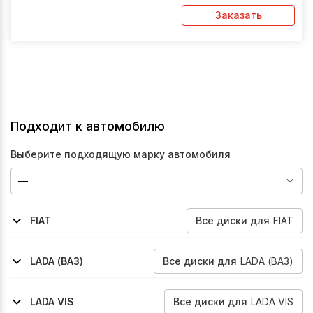
Заказать
Подходит к автомобилю
Выберите подходящую марку автомобиля
Все
диски
для
FIAT
FIAT
2005-2014
2003-2012
2005-2013
Doblo
Panda
Doblo
Все
диски
для
LADA (ВАЗ)
LADA (ВАЗ)
1984-2003
1988-2006
1990-2004
1995-2007
1998-2009
2002-2008
2000-2008
2108
2109
21099
2110
2111
2112
2112
Все
диски
для
LADA VIS
LADA VIS