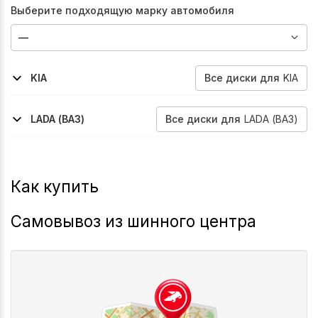
Выберите подходящую марку автомобиля
Все
диски
для
KIA
KIA
2006-2009
Sorento
Все
диски
для
LADA (ВАЗ)
LADA (ВАЗ)
2025-2026
2025-2026
Niva-Legend-Sport
Niva-Travel
Как купить
Самовывоз из шинного центра