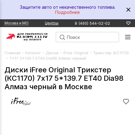
Защитите авто от некачественного топлива.
Подробнее
8 (495) 544-02-02
Москва и МО
Центры
-
-
-
-
Главная
Каталог
Диски
iFree Original
Трикстер (КС1170)
-
7x17 5*139.7 ET40 Dia98 Алмаз черный
Диски iFree Original Трикстер
(КС1170) 7x17 5*139.7 ET40 Dia98
Алмаз черный в Москве