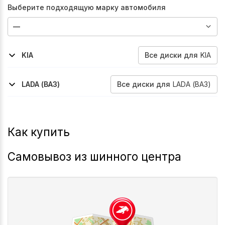
Выберите подходящую марку автомобиля
Все
диски
для
KIA
KIA
2006-2009
Sorento
Все
диски
для
LADA (ВАЗ)
LADA (ВАЗ)
2025-2026
2025-2026
Niva-Legend-Sport
Niva-Travel
Как купить
Самовывоз из шинного центра