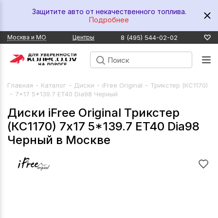
Защитите авто от некачественного топлива.
Подробнее
8 (495) 544-02-02
Москва и МО
Центры
-
-
-
-
Главная
Каталог
Диски
iFree Original
Трикстер (КС1170)
-
7x17 5*139.7 ET40 Dia98 Черный
Диски iFree Original Трикстер
(КС1170) 7x17 5*139.7 ET40 Dia98
Черный в Москве