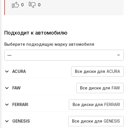
0
0
Подходит к автомобилю
Выберите подходящую марку автомобиля
Все
диски
для
ACURA
ACURA
2021-2026
Rdx
Все
диски
для
FAW
FAW
2022-2026
Bestune-T99
Все
диски
для
FERRARI
FERRARI
2009-2015
2016-2020
2018-2023
458
Gtc-4-Lusso
Portofino
Все
диски
для
GENESIS
GENESIS