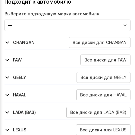
Подходит к автомобилю
Выберите подходящую марку автомобиля
Все
диски
для
CHANGAN
CHANGAN
2020-2024
Cs75-Fl
Все
диски
для
FAW
FAW
2017-2022
Besturn-X40
Все
диски
для
GEELY
GEELY
2019-2021
Gs
Все
диски
для
HAVAL
HAVAL
2019-2024
2019-2024
2021-2026
F7
F7x
Jolion
Все
диски
для
LADA (ВАЗ)
LADA (ВАЗ)
2015-2018
Kalina-Nfr
Все
диски
для
LEXUS
LEXUS