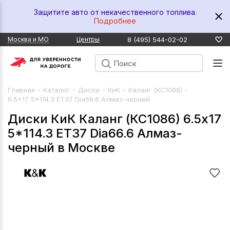
Защитите авто от некачественного топлива.
Подробнее
8 (495) 544-02-02
Москва и МО
Центры
-
-
-
-
-
Главная
Каталог
Диски
КиК
Каланг (КС1086)
6.5x17 5*114.3 ET37 Dia66.6 Алмаз-черный
Диски КиК Каланг (КС1086) 6.5x17
5*114.3 ET37 Dia66.6 Алмаз-
черный в Москве