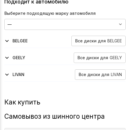
Подходит к автомобилю
Выберите подходящую марку автомобиля
Все
диски
для
BELGEE
BELGEE
2023-2026
2024-2026
2026-2026
X50
S50
X50-
Все
диски
для
GEELY
GEELY
2023-2026
2020-2025
2021-2025
2025-2026
Belgee-X50
Coolray-Sx11
Emgrand
Coolray-Sx11
Все
диски
для
LIVAN
LIVAN
2023-2026
S6-Pro
Как купить
Самовывоз из шинного центра