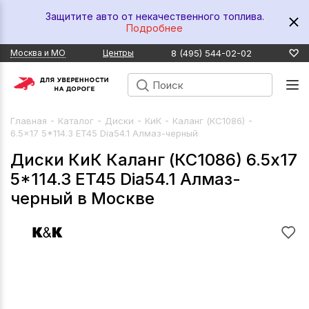
Защитите авто от некачественного топлива.
Подробнее
8 (495) 544-02-02
Москва и МО
Центры
-
-
-
-
-
Главная
Каталог
Диски
КиК
Каланг (КС1086)
6.5x17 5*114.3 ET45 Dia54.1 Алмаз-черный
Диски КиК Каланг (КС1086) 6.5x17
5*114.3 ET45 Dia54.1 Алмаз-
черный в Москве