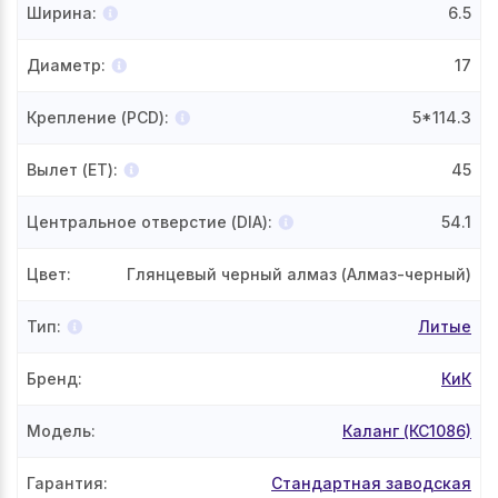
Ширина
:
6.5
Диаметр
:
17
Крепление (PCD)
:
5*114.3
Вылет (ET)
:
45
Центральное отверстие (DIA)
:
54.1
Цвет
:
Глянцевый черный алмаз (Алмаз-черный)
Тип
:
Литые
Бренд
:
КиК
Модель
:
Каланг (КС1086)
Гарантия
:
Стандартная заводская