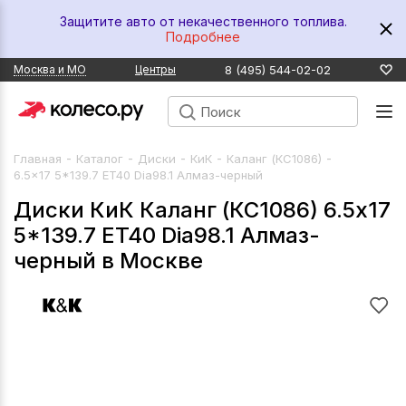
Защитите авто от некачественного топлива.
Подробнее
8 (495) 544-02-02
Москва и МО
Центры
-
-
-
-
-
Главная
Каталог
Диски
КиК
Каланг (КС1086)
6.5x17 5*139.7 ET40 Dia98.1 Алмаз-черный
Диски КиК Каланг (КС1086) 6.5x17
5*139.7 ET40 Dia98.1 Алмаз-
черный в Москве