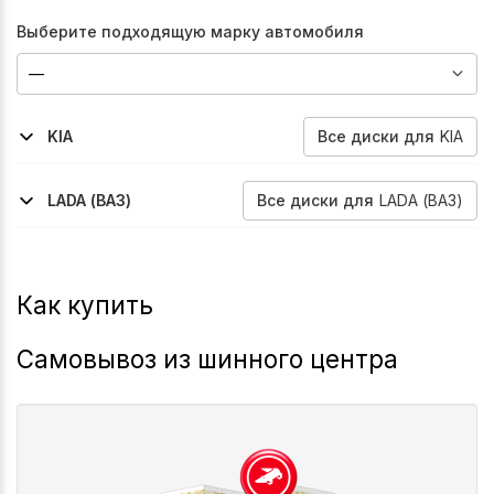
Выберите подходящую марку автомобиля
Все
диски
для
KIA
KIA
2006-2009
Sorento
Все
диски
для
LADA (ВАЗ)
LADA (ВАЗ)
2025-2026
2025-2026
Niva-Legend-Sport
Niva-Travel
Как купить
Самовывоз из шинного центра