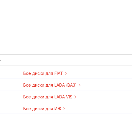
Все
диски
для
FIAT
2003-2012
1999-2007
2003-2007
Все
диски
для
LADA (ВАЗ)
1984-2003
1988-2006
1990-2004
1995-2007
1998-2009
2000-2008
2004-2013
2001-2013
1997-2012
2011-2018
2007-2013
2004-2011
2006-2013
Все
диски
для
LADA VIS
2004-2012
Все
диски
для
ИЖ
1990-2005