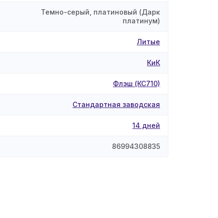
Темно-серый, платиновый (Дарк
платинум)
Литые
КиК
Флэш (КС710)
Стандартная заводская
14 дней
86994308835