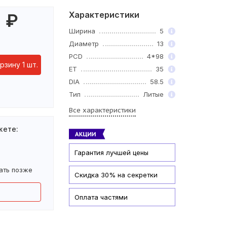
Характеристики
0
₽
Ширина
5
Диаметр
13
PCD
4*98
рзину 1 шт.
ET
35
DIA
58.5
Тип
Литые
Все характеристики
жете:
Гарантия лучшей цены
ать позже
Скидка 30% на секретки
Оплата частями