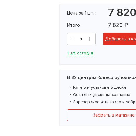
7 82
Цена за 1 шт. :
7 820
₽
Итого:
Добавить в ко
1
1 шт. сегодня
В
82 центрах Колесо.ру
вы мо
Купить и установить
диски
Оставить
диски
на хранение
Зарезервировать товар и забр
Забрать в магазине