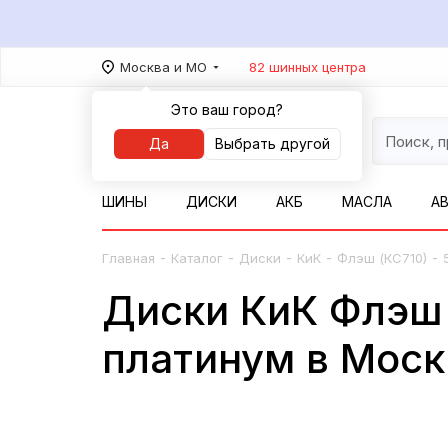
Москва и МО
82 шинных центра
Это ваш город?
Да
Выбрать другой
ШИНЫ
ДИСКИ
АКБ
МАСЛА
А
-
-
-
-
-
Главная
Каталог
Диски
КиК
Флэш (КС710)
Диски КиК Флэш 
платинум в Моск