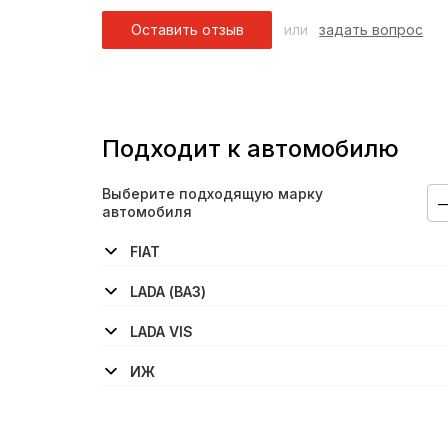
Оставить отзыв
или
задать вопрос
Подходит к автомобилю
Выберите подходящую марку
автомобиля
FIAT
Panda
Punto
Punto
LADA (ВАЗ)
2108
2109
21099
2110
2111
2112
2113-Samara
2114-Samara
2115-Samara
Granta
Kalina
Kalina
Kalina
LADA VIS
2347
ИЖ
2126-Oda