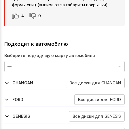
формы спиц (выпирают за габариты покрышки)
4
0
Подходит к автомобилю
Выберите подходящую марку автомобиля
Все
диски
для
CHANGAN
CHANGAN
2025-2026
2022-2026
Uni-S
Uni-V
Все
диски
для
FORD
FORD
2011-2015
2011-2015
Edge
Edge
Все
диски
для
GENESIS
GENESIS
2017-2020
2021-2026
G80
Gv70