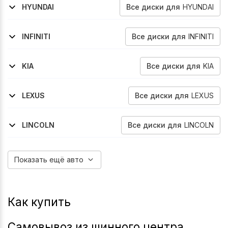
Все
диски
для
HYUNDAI
HYUNDAI
2014-2017
2012-2016
Genesis
Grandeur
Все
диски
для
INFINITI
INFINITI
2016-2020
Q60
Все
диски
для
KIA
KIA
2013-2019
Quoris
Все
диски
для
LEXUS
LEXUS
2015-2018
2012-2015
2010-2012
2022-2026
2023-2026
Es
Es
Lfa
Rx
Rx
Все
диски
для
LINCOLN
LINCOLN
2009-2016
Mkt
Показать ещё авто
Как купить
Самовывоз из шинного центра