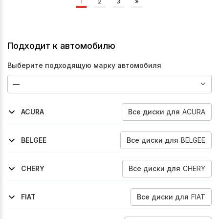
1
2
3
»
Подходит к автомобилю
Выберите подходящую марку автомобиля
Все
диски
для
ACURA
ACURA
2001-2005
2005-2006
Rsx
Rsx
Все
диски
для
BELGEE
BELGEE
2023-2026
2024-2026
X50
S50
Все
диски
для
CHERY
CHERY
2005-2013
2012-2016
Tiggo
Tiggo-Fl
Все
диски
для
FIAT
FIAT
2006-2009
2009-2016
Sedici
Sedici