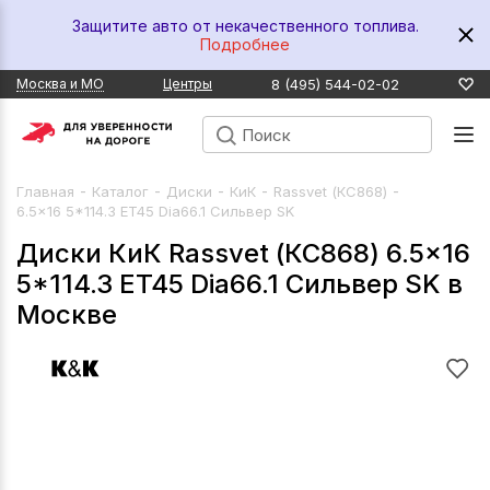
Защитите авто от некачественного топлива.
Подробнее
8 (495) 544-02-02
Москва и МО
Центры
-
-
-
-
-
Главная
Каталог
Диски
КиК
Rassvet (КС868)
6.5x16 5*114.3 ET45 Dia66.1 Сильвер SK
Диски КиК Rassvet (КС868) 6.5x16
5*114.3 ET45 Dia66.1 Сильвер SK в
Москве