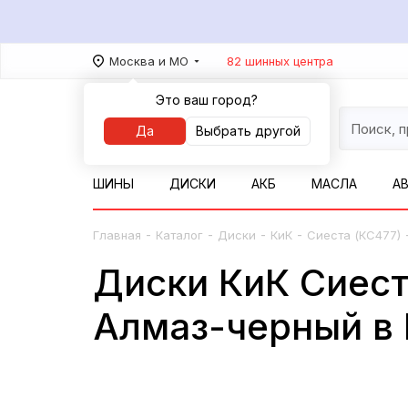
Москва и МО
82 шинных центра
Это ваш город?
Да
Выбрать другой
ШИНЫ
ДИСКИ
АКБ
МАСЛА
А
-
-
-
-
Главная
Каталог
Диски
КиК
Сиеста (КС477)
Диски КиК Сиест
Алмаз-черный в