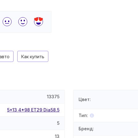
авто
Как купить
13375
Цвет
:
5x13 4*98 ET29 Dia58.5
Тип
:
5
Бренд
:
13