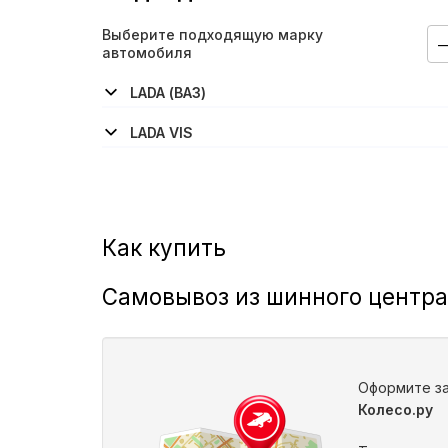
Выберите подходящую марку
автомобиля
LADA (ВАЗ)
2104
2105
2106
2107
2108
LADA VIS
2345
Как купить
Самовывоз из шинного центра
Оформите за
Колесо.ру