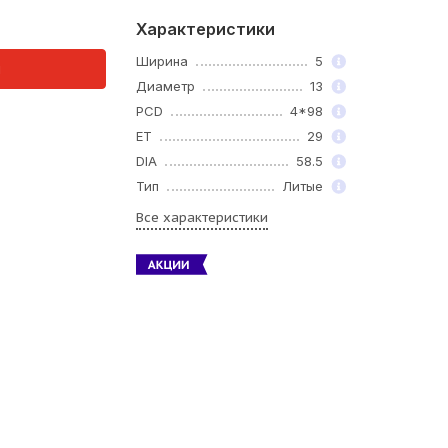
Характеристики
Ширина
5
и
Диаметр
13
PCD
4*98
ET
29
DIA
58.5
Тип
Литые
Все характеристики