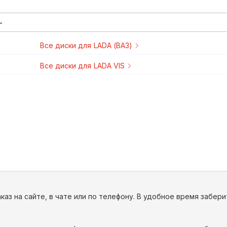
Все
диски
для
LADA (ВАЗ)
1984-2012
1980-2010
1976-2006
1982-2013
1984-2003
Все
диски
для
LADA VIS
1997-2011
каз на сайте, в чате или по телефону. В удобное время забер