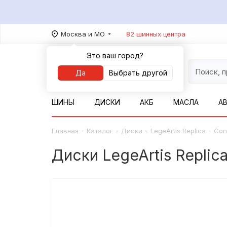
Москва и МО
82 шинных центра
Это ваш город?
Да
Выбрать другой
ШИНЫ
ДИСКИ
АКБ
МАСЛА
А
-
-
-
-
Главная
Каталог
Диски
LegeArtis Replica
Con
Диски LegeArtis Repli