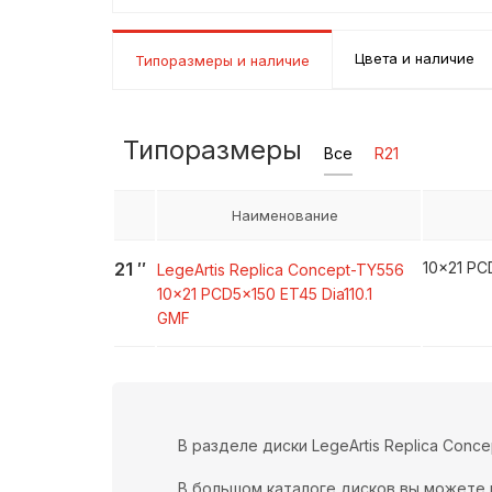
Цвета и наличие
Типоразмеры и наличие
Типоразмеры
Все
R21
Наименование
21
″
10x21 PC
LegeArtis Replica
Concept-TY556
10x21 PCD5x150 ET45 Dia110.1
GMF
В разделе диски LegeArtis Replica Co
В большом каталоге дисков вы можете 