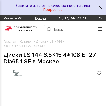
Защитите авто от некачественного топлива.
Подробнее
8 (495) 544-02-02
Москва и МО
Центры
-
-
-
-
-
Главная
Каталог
Диски
LS
144
6.5x15 4*108 ET27 Dia65.1 SF
Диски LS 144 6.5x15 4*108 ET27
Dia65.1 SF в Москве