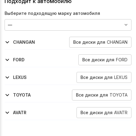
Подходит к автомобилю
Выберите подходящую марку автомобиля
Все
диски
для
CHANGAN
CHANGAN
2019-2024
2025-2026
2020-2026
2024-2026
Cs85-Coupe
Uni-S
Uni-T
Uni-Z
Все
диски
для
FORD
FORD
2010-2015
2015-2019
Explorer
Explorer
Все
диски
для
LEXUS
LEXUS
2022-2026
2023-2026
2020-2026
Rx
Rx
Is
Все
диски
для
TOYOTA
TOYOTA
2022-2026
2020-2026
2025-2026
Bz4x
Sienna
Rav-4
Все
диски
для
AVATR
AVATR
2024-2025
07