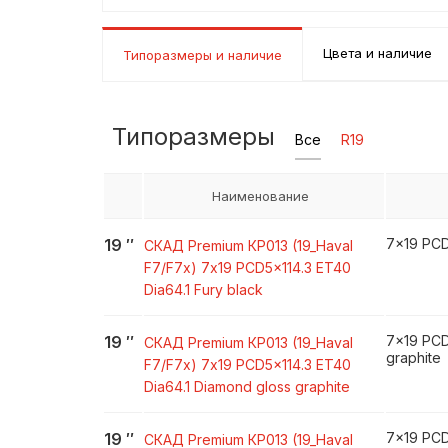
Цвета и наличие
Типоразмеры и наличие
Типоразмеры
Все
R19
Наименование
19
″
7x19 PCD
СКАД Premium
КР013 (19_Haval
F7/F7x)
7x19 PCD5x114.3 ET40
Dia64.1 Fury black
19
″
7x19 PCD
СКАД Premium
КР013 (19_Haval
graphite
F7/F7x)
7x19 PCD5x114.3 ET40
Dia64.1 Diamond gloss graphite
19
″
7x19 PCD
СКАД Premium
КР013 (19_Haval