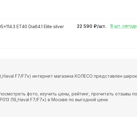
22 590
₽
/шт.
8 шт. сегод
x114.3 ET40 Dia64.1 Elite silver
19_Haval F7/F7x) интернет магазина КОЛЕСО представлен широ
посмотреть фото, изучить цены, рейтинг, прочитать отзывы п
013 (19_Haval F7/F7x) в Москве по выгодной цене.