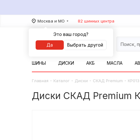
Москва и МО
82 шинных центра
Это ваш город?
Да
Выбрать другой
ШИНЫ
ДИСКИ
АКБ
МАСЛА
А
-
-
-
-
Главная
Каталог
Диски
СКАД Premium
КР013 
Диски СКАД Premium КР