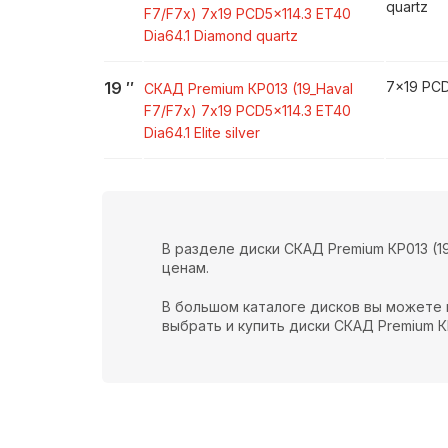
quartz
F7/F7x)
7x19 PCD5x114.3 ET40
Dia64.1 Diamond quartz
19
″
7x19 PCD5
СКАД Premium
КР013 (19_Haval
F7/F7x)
7x19 PCD5x114.3 ET40
Dia64.1 Elite silver
В разделе диски СКАД Premium КР013 (
ценам.
В большом каталоге дисков вы можете 
выбрать и купить диски СКАД Premium КР