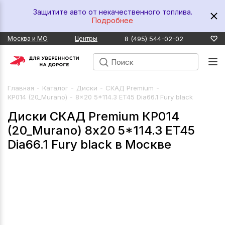
Защитите авто от некачественного топлива.
Подробнее
8 (495) 544-02-02
Москва и МО
Центры
-
-
-
-
Главная
Каталог
Диски
СКАД Premium
-
КР014 (20_Murano)
8x20 5*114.3 ET45 Dia66.1 Fury black
Диски СКАД Premium КР014
(20_Murano) 8x20 5*114.3 ET45
Dia66.1 Fury black в Москве