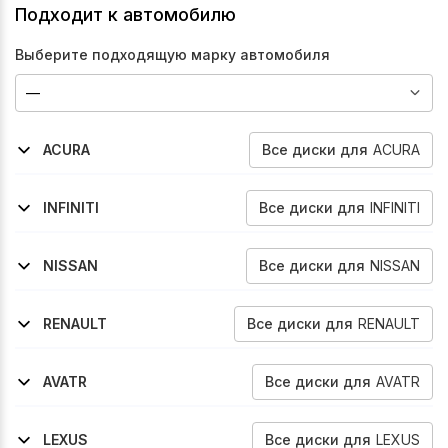
Подходит к автомобилю
Выберите подходящую марку автомобиля
Все
диски
для
ACURA
ACURA
2021-2026
Rdx
Все
диски
для
INFINITI
INFINITI
2008-2013
2008-2013
2008-2013
2008-2013
2012-2013
2013-2018
2013-2016
2016-2021
2022-2026
2013-2018
Fx30
Fx35
Fx37
Fx50
Jx35
Qx50
Qx60
Qx60
Qx60
Qx70
Все
диски
для
NISSAN
NISSAN
2022-2026
2008-2016
2016-2022
2014-2017
2021-2026
Ariya
Murano
Murano
Pathfinder
Pathfinder
Все
диски
для
RENAULT
RENAULT
2020-2022
Talisman
Все
диски
для
AVATR
AVATR
2024-2025
07
Все
диски
для
LEXUS
LEXUS