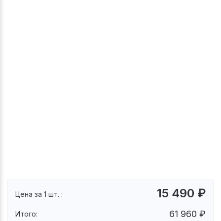
15 490
₽
Цена за 1 шт. :
61 960
₽
Итого: