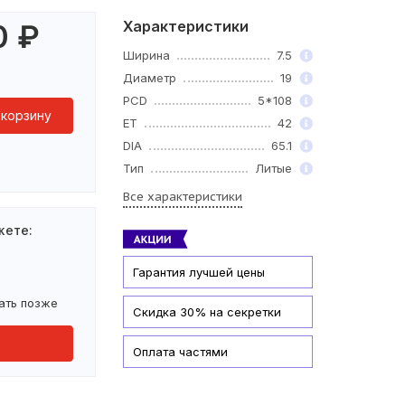
Характеристики
0
₽
Ширина
7.5
Диаметр
19
PCD
5*108
 корзину
ET
42
DIA
65.1
Тип
Литые
Все характеристики
жете:
Гарантия лучшей цены
ать позже
Скидка 30% на секретки
Оплата частями