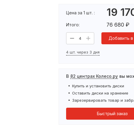
19 17
Цена за 1 шт. :
76 680
₽
Итого:
Добавить в
4
4 шт. через 3 дня
В
82 центрах Колесо.ру
вы мо
Купить и установить
диски
Оставить
диски
на хранение
Зарезервировать товар и забр
Быстрый заказ