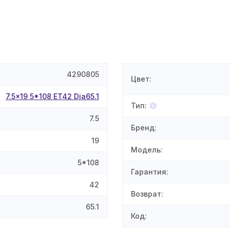
4290805
Цвет
:
7.5x19 5*108 ET42 Dia65.1
Тип
:
7.5
Бренд
:
19
Модель
:
5*108
Гарантия
:
42
Возврат
:
65.1
Код
: