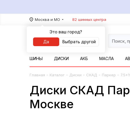
Москва и МО
82 шинных центра
Это ваш город?
Да
Выбрать другой
ШИНЫ
ДИСКИ
АКБ
МАСЛА
А
-
-
-
-
-
Главная
Каталог
Диски
СКАД
Паркер
7.5x
Диски СКАД Парке
Москве