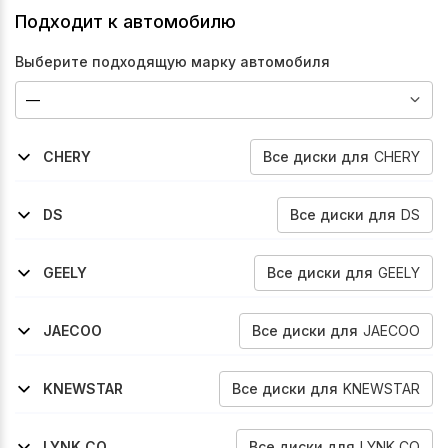
Подходит к автомобилю
Выберите подходящую марку автомобиля
Все
диски
для
CHERY
CHERY
2019-2024
2021-2024
2022-2026
2023-2026
Tiggo-8
Tiggo-8-Pro
Tiggo-8-Pro-Max
Tiggo-8-Pro-Plug-In-Hybrid
Все
диски
для
DS
DS
2019-2026
7-Crossback
Все
диски
для
GEELY
GEELY
2023-2026
2020-2024
2022-2025
Atlas
Tugella
Starray-Fx11
Все
диски
для
JAECOO
JAECOO
2023-2026
J7
Все
диски
для
KNEWSTAR
KNEWSTAR
2024-2026
001
Все
диски
для
LYNK CO
LYNK CO