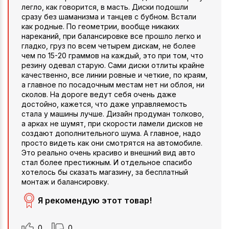
легло, как говорится, в масть. Диски подошли
сразу без шаманизма и танцев с бубном. Встали
как родные. По геометрии, вообще никаких
нареканий, при балансировке все прошло легко и
гладко, груз по всем четырем дискам, не более
чем по 15-20 граммов на каждый, это при том, что
резину одевал старую. Сами диски отлиты крайне
качественно, все линии ровные и четкие, по краям,
а главное по посадочным местам нет ни облоя, ни
сколов. На дороге ведут себя очень даже
достойно, кажется, что даже управляемость
стала у машины лучше. Дизайн продуман толково,
а арках не шумят, при скорости ламели дисков не
создают дополнительного шума. А главное, надо
просто видеть как они смотрятся на автомобиле.
Это реально очень красиво и внешний вид авто
стал более престижным. И отдельное спасибо
хотелось бы сказать магазину, за бесплатный
монтаж и балансировку.
Я рекомендую этот товар!
0
0