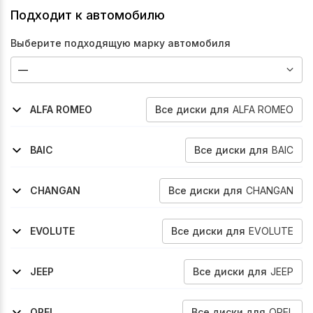
Подходит к автомобилю
Выберите подходящую марку автомобиля
Все
диски
для
ALFA ROMEO
ALFA ROMEO
2005-2011
2006-2011
159
159
Все
диски
для
BAIC
BAIC
2023-2026
X55
Все
диски
для
CHANGAN
CHANGAN
2018-2020
Cs75
Все
диски
для
EVOLUTE
EVOLUTE
2023-2026
I-Space
Все
диски
для
JEEP
JEEP
2018-2025
2016-2021
2016-2021
2021-2026
Cherokee
Compass
Compass
Compass
Все
диски
для
OPEL
OPEL