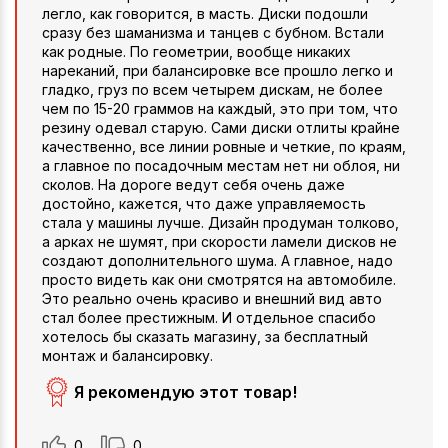
легло, как говорится, в масть. Диски подошли
сразу без шаманизма и танцев с бубном. Встали
как родные. По геометрии, вообще никаких
нареканий, при балансировке все прошло легко и
гладко, груз по всем четырем дискам, не более
чем по 15-20 граммов на каждый, это при том, что
резину одевал старую. Сами диски отлиты крайне
качественно, все линии ровные и четкие, по краям,
а главное по посадочным местам нет ни облоя, ни
сколов. На дороге ведут себя очень даже
достойно, кажется, что даже управляемость
стала у машины лучше. Дизайн продуман толково,
а арках не шумят, при скорости ламели дисков не
создают дополнительного шума. А главное, надо
просто видеть как они смотрятся на автомобиле.
Это реально очень красиво и внешний вид авто
стал более престижным. И отдельное спасибо
хотелось бы сказать магазину, за бесплатный
монтаж и балансировку.
Я рекомендую этот товар!
0
0