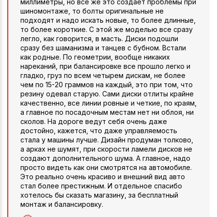
миллиметры, но все же это создает проблемы при
шиномонтаже, то болты оригинальные не
подходят и надо искать новые, то более длинные,
то более короткие. С этой же моделью все сразу
легло, как говорится, в масть. Диски подошли
сразу без шаманизма и танцев с бубном. Встали
как родные. По геометрии, вообще никаких
нареканий, при балансировке все прошло легко и
гладко, груз по всем четырем дискам, не более
чем по 15-20 граммов на каждый, это при том, что
резину одевал старую. Сами диски отлиты крайне
качественно, все линии ровные и четкие, по краям,
а главное по посадочным местам нет ни облоя, ни
сколов. На дороге ведут себя очень даже
достойно, кажется, что даже управляемость
стала у машины лучше. Дизайн продуман толково,
а арках не шумят, при скорости ламели дисков не
создают дополнительного шума. А главное, надо
просто видеть как они смотрятся на автомобиле.
Это реально очень красиво и внешний вид авто
стал более престижным. И отдельное спасибо
хотелось бы сказать магазину, за бесплатный
монтаж и балансировку.