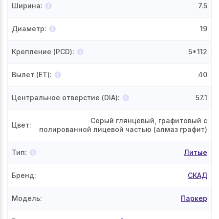
Ширина
:
7.5
Диаметр
:
19
Крепление (PCD)
:
5*112
Вылет (ET)
:
40
Центральное отверстие (DIA)
:
57.1
Серый глянцевый, графитовый с
Цвет
:
полированной лицевой частью (алмаз графит)
Тип
:
Литые
Бренд
:
СКАД
Модель
:
Паркер