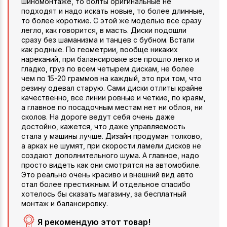
шиномонтаже, то болты оригинальные не
подходят и надо искать новые, то более длинные,
то более короткие. С этой же моделью все сразу
легло, как говорится, в масть. Диски подошли
сразу без шаманизма и танцев с бубном. Встали
как родные. По геометрии, вообще никаких
нареканий, при балансировке все прошло легко и
гладко, груз по всем четырем дискам, не более
чем по 15-20 граммов на каждый, это при том, что
резину одевал старую. Сами диски отлиты крайне
качественно, все линии ровные и четкие, по краям,
а главное по посадочным местам нет ни облоя, ни
сколов. На дороге ведут себя очень даже
достойно, кажется, что даже управляемость
стала у машины лучше. Дизайн продуман толково,
а арках не шумят, при скорости ламели дисков не
создают дополнительного шума. А главное, надо
просто видеть как они смотрятся на автомобиле.
Это реально очень красиво и внешний вид авто
стал более престижным. И отдельное спасибо
хотелось бы сказать магазину, за бесплатный
монтаж и балансировку.
Я рекомендую этот товар!