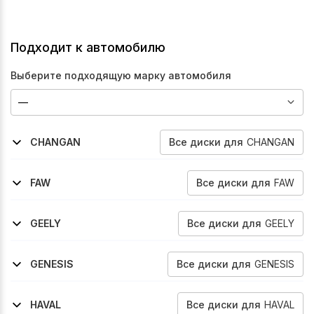
Подходит к автомобилю
Выберите подходящую марку автомобиля
Все
диски
для
CHANGAN
CHANGAN
2023-2025
2022-2024
2023-2026
2022-2026
2020-2026
2023-2025
2024-2026
Cs75-Plus
Cs95
Cs95
Uni-K
Uni-T
Cs75-Plus
Cs75-Plus
Все
диски
для
FAW
FAW
2020-2026
2023-2026
Bestune-B70
Bestune-T90
Все
диски
для
GEELY
GEELY
2022-2024
2023-2026
Okavango
Okavango
Все
диски
для
GENESIS
GENESIS
2021-2026
2018-2021
2022-2026
G70
G70
G70
Все
диски
для
HAVAL
HAVAL