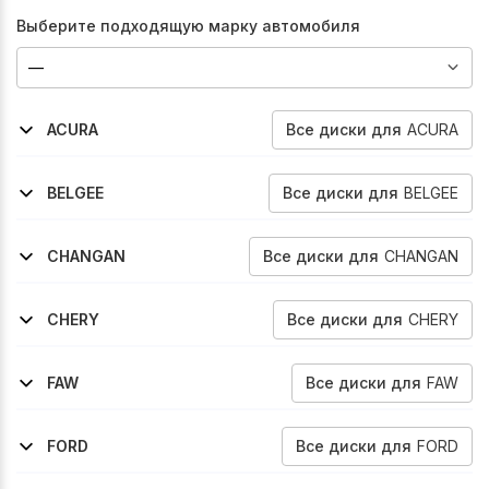
Выберите подходящую марку автомобиля
Все
диски
для
ACURA
ACURA
2001-2006
2005-2006
Mdx
Rsx
Все
диски
для
BELGEE
BELGEE
2023-2026
2024-2026
2024-2026
2026-2026
X50
X70
S50
X50-
Все
диски
для
CHANGAN
CHANGAN
2019-2024
2020-2024
2024-2026
Cs55
Cs75-Fl
Cs35-Max
Все
диски
для
CHERY
CHERY
2012-2016
Tiggo-Fl
Все
диски
для
FAW
FAW
2017-2022
Besturn-X40
Все
диски
для
FORD
FORD
2005-2007
Freestyle