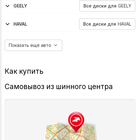
Все
диски
для
GEELY
GEELY
2018-2023
2021-2025
2023-2026
2024-2026
2021-2025
2013-2018
2018-2021
2019-2021
2025-2026
Atlas
Atlas-Pro
Belgee-X50
Belgee-X70
Emgrand
Emgrand-X7
Emgrand-X7
Gs
Coolray-Sx11
Все
диски
для
HAVAL
HAVAL
2019-2024
2019-2024
F7
F7x
Показать ещё авто
Как купить
Самовывоз из шинного центра