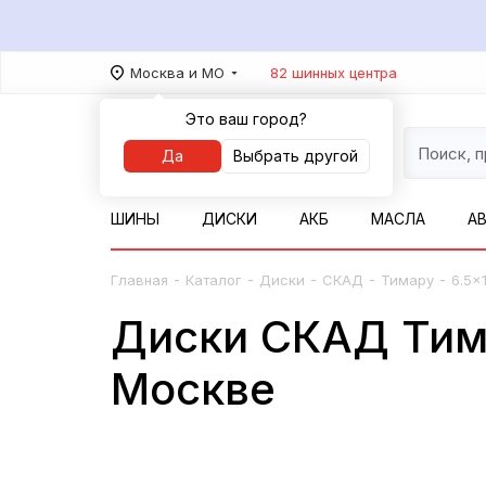
Москва и МО
82 шинных центра
Это ваш город?
Да
Выбрать другой
ШИНЫ
ДИСКИ
АКБ
МАСЛА
А
-
-
-
-
-
Главная
Каталог
Диски
СКАД
Тимару
6.5x
Диски СКАД Тима
Москве