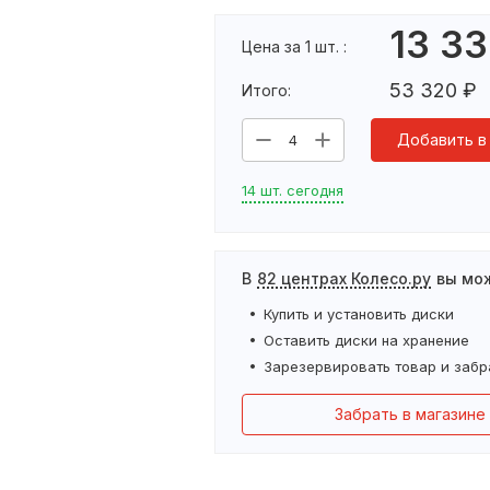
13 3
Цена за 1 шт. :
53 320
₽
Итого:
Добавить в
4
14 шт. сегодня
В
82 центрах Колесо.ру
вы мо
Купить и установить
диски
Оставить
диски
на хранение
Зарезервировать товар и забр
Забрать в магазине