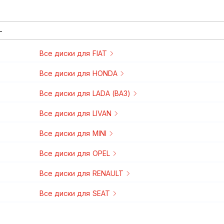
Все
диски
для
FIAT
2005-2012
2012-2016
2010-2013
2016-2020
2016-2020
Все
диски
для
HONDA
2001-2005
Все
диски
для
LADA (ВАЗ)
2015-2023
2017-2023
2018-2023
2018-2022
2023-2026
2025-2026
Все
диски
для
LIVAN
2022-2026
Все
диски
для
MINI
2004-2006
2008-2015
2007-2010
2010-2014
2012-2016
2011-2015
2000-2006
2006-2014
2011-2015
Все
диски
для
OPEL
2013-2016
2001-2005
1998-2005
2006-2010
2010-2019
2006-2013
2003-2010
Все
диски
для
RENAULT
2013-2016
Все
диски
для
SEAT
2012-2019