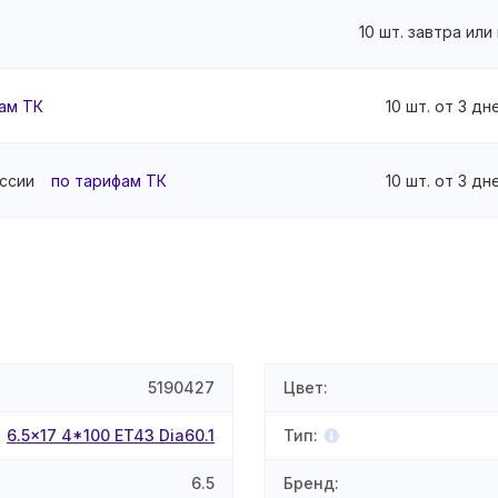
10 шт. завтра или
ам ТК
10 шт. от 3 дн
ссии
по тарифам ТК
10 шт. от 3 дн
5190427
Цвет
:
6.5x17 4*100 ET43 Dia60.1
Тип
:
6.5
Бренд
: