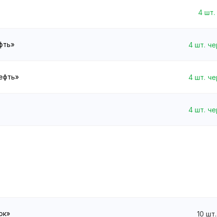
4
шт.
ефть»
4
шт.
че
нефть»
4
шт.
че
4
шт.
че
рк»
10
шт.