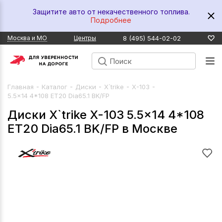
Защитите авто от некачественного топлива.
Подробнее
8 (495) 544-02-02
Москва и МО
Центры
-
-
-
-
-
Главная
Каталог
Диски
X`trike
X-103
5.5x14 4*108 ET20 Dia65.1 BK/FP
Диски X`trike X-103 5.5x14 4*108
ET20 Dia65.1 BK/FP в Москве