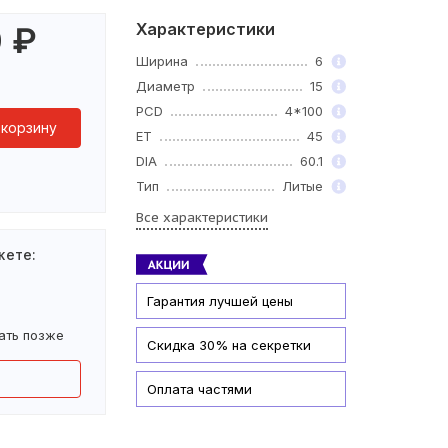
Характеристики
0
₽
Ширина
6
Диаметр
15
PCD
4*100
 корзину
ET
45
DIA
60.1
Тип
Литые
Все характеристики
жете:
Гарантия лучшей цены
ать позже
Скидка 30% на секретки
Оплата частями