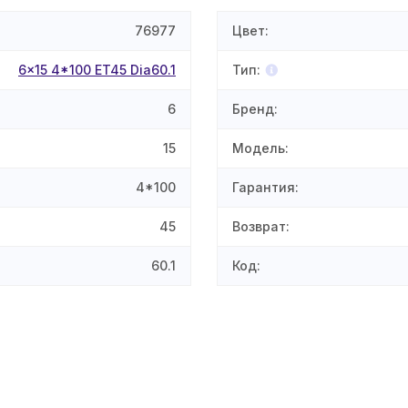
76977
Цвет
:
6x15 4*100 ET45 Dia60.1
Тип
:
6
Бренд
:
15
Модель
:
4*100
Гарантия
:
45
Возврат
:
60.1
Код
: