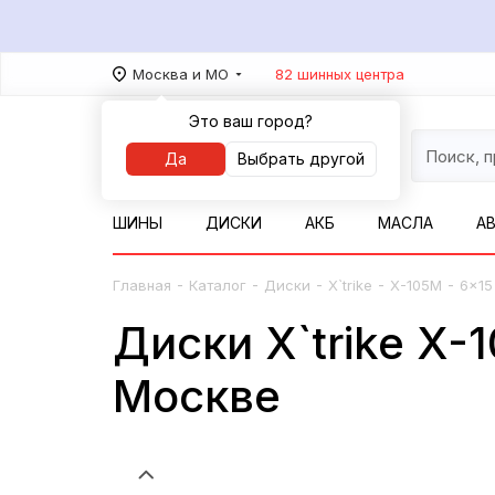
Москва и МО
82 шинных центра
Это ваш город?
Да
Выбрать другой
ШИНЫ
ДИСКИ
АКБ
МАСЛА
А
-
-
-
-
-
Главная
Каталог
Диски
X`trike
X-105М
6x15
Диски X`trike X-
Москве