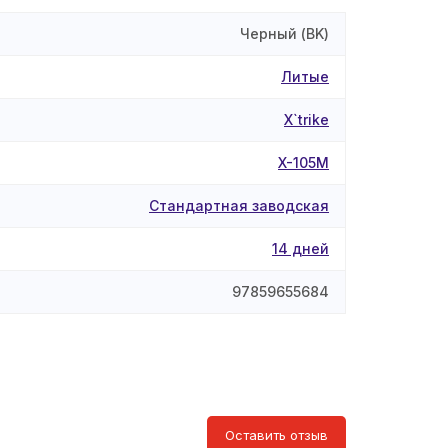
Черный (BK)
Литые
X`trike
X-105М
Стандартная заводская
14 дней
97859655684
Оставить отзыв