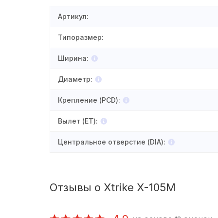
Артикул
:
Типоразмер
:
Ширина
:
Диаметр
:
Крепление (PCD)
:
Вылет (ET)
:
Центральное отверстие (DIA)
:
Отзывы о Xtrike X-105М