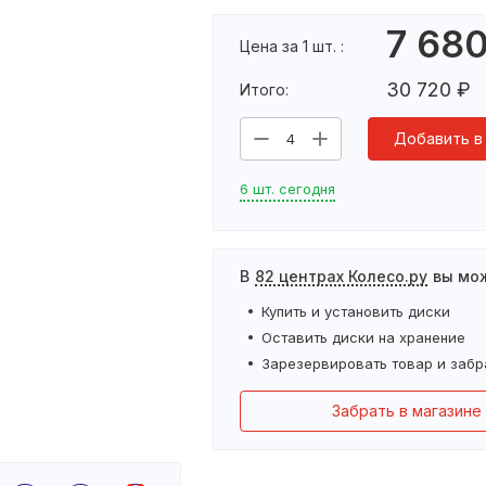
7 68
Цена за 1 шт. :
30 720
₽
Итого:
Добавить в
4
6 шт. сегодня
В
82 центрах Колесо.ру
вы мо
Купить и установить
диски
Оставить
диски
на хранение
Зарезервировать товар и забр
Забрать в магазине