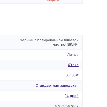
Чёрный с полированной лицевой
частью (BK/FP)
Литые
X`trike
X-105М
Стандартная заводская
14 дней
97859647837