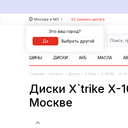
Москва и МО
82 шинных центра
Это ваш город?
Да
Выбрать другой
ШИНЫ
ДИСКИ
АКБ
МАСЛА
А
-
-
-
-
-
Главная
Каталог
Диски
X`trike
X-105М
6x15
Диски X`trike X-
Москве