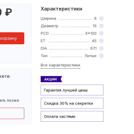
Характеристики
0
₽
Ширина
6
Диаметр
15
PCD
4*100
 корзину
ET
45
DIA
67.1
Тип
Литые
Все характеристики
жете:
Гарантия лучшей цены
ать позже
Скидка 30% на секретки
Оплата частями