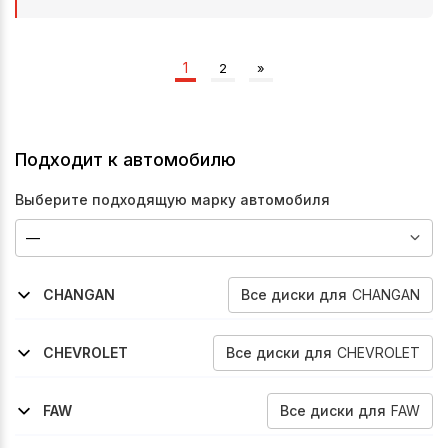
1
2
»
Подходит к автомобилю
Выберите подходящую марку автомобиля
Все
диски
для
CHANGAN
CHANGAN
2018-2026
Alsvin
Все
диски
для
CHEVROLET
CHEVROLET
2003-2008
2006-2011
2008-2011
2020-2026
2006-2008
Aveo
Aveo
Aveo
Nexia
Aveo
Все
диски
для
FAW
FAW