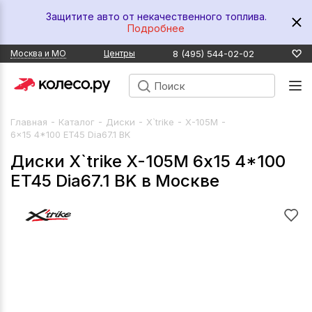
Защитите авто от некачественного топлива.
Подробнее
8 (495) 544-02-02
Москва и МО
Центры
-
-
-
-
-
Главная
Каталог
Диски
X`trike
X-105М
6x15 4*100 ET45 Dia67.1 BK
Диски X`trike X-105М 6x15 4*100
ET45 Dia67.1 BK в Москве