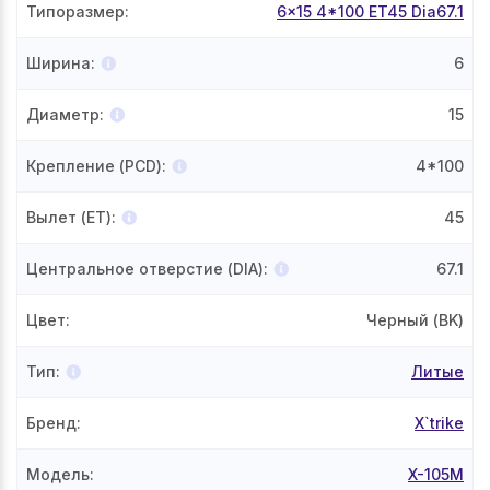
Типоразмер
:
6x15 4*100 ET45 Dia67.1
Ширина
:
6
Диаметр
:
15
Крепление (PCD)
:
4*100
Вылет (ET)
:
45
Центральное отверстие (DIA)
:
67.1
Цвет
:
Черный (BK)
Тип
:
Литые
Бренд
:
X`trike
Модель
:
X-105М