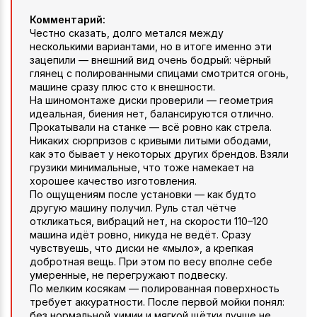
Комментарий:
Честно сказать, долго метался между
несколькими вариантами, но в итоге именно эти
зацепили — внешний вид очень бодрый: чёрный
глянец с полированными спицами смотрится огонь,
машине сразу плюс сто к внешности.
На шиномонтаже диски проверили — геометрия
идеальная, биения нет, балансируются отлично.
Прокатывали на станке — всё ровно как стрела.
Никаких сюрпризов с кривыми литыми ободами,
как это бывает у некоторых других брендов. Взяли
грузики минимальные, что тоже намекает на
хорошее качество изготовления.
По ощущениям после установки — как будто
другую машину получил. Руль стал чётче
откликаться, вибраций нет, на скорости 110–120
машина идёт ровно, никуда не ведёт. Сразу
чувствуешь, что диски не «мыло», а крепкая
добротная вещь. При этом по весу вполне себе
умеренные, не перегружают подвеску.
По мелким косякам — полированная поверхность
требует аккуратности. После первой мойки понял:
без нормальной химии и мягкой щётки лучше не