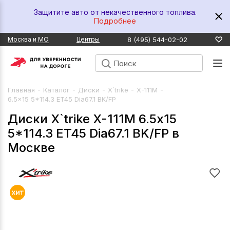
Защитите авто от некачественного топлива.
Подробнее
8 (495) 544-02-02
Москва и МО
Центры
-
-
-
-
-
Главная
Каталог
Диски
X`trike
X-111М
6.5x15 5*114.3 ET45 Dia67.1 BK/FP
Диски X`trike X-111М 6.5x15
5*114.3 ET45 Dia67.1 BK/FP в
Москве