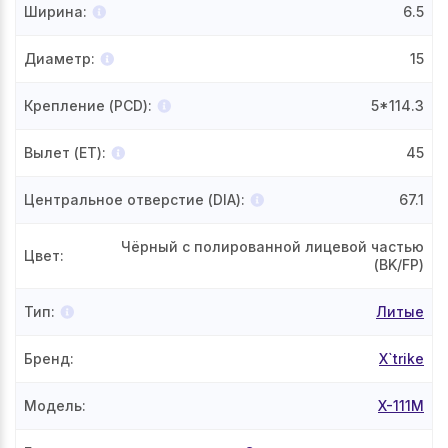
Ширина
:
6.5
Диаметр
:
15
Крепление (PCD)
:
5*114.3
Вылет (ET)
:
45
Центральное отверстие (DIA)
:
67.1
Чёрный с полированной лицевой частью
Цвет
:
(BK/FP)
Тип
:
Литые
Бренд
:
X`trike
Модель
:
X-111М