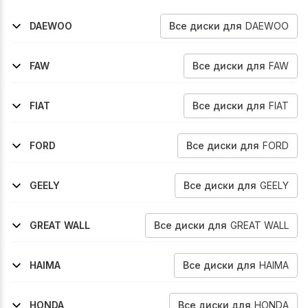
Все
диски
для
DAEWOO
DAEWOO
1997-2002
Leganza
Все
диски
для
FAW
FAW
2012-2017
Besturn-B50
Все
диски
для
FIAT
FIAT
2006-2009
2009-2016
Sedici
Sedici
Все
диски
для
FORD
FORD
2001-2004
Maverick
Все
диски
для
GEELY
GEELY
2016-2020
2009-2017
Emgrand-7
Emgrand-Ec7
Все
диски
для
GREAT WALL
GREAT WALL
2007-2013
Cowry
Все
диски
для
HAIMA
HAIMA
2007-2012
3
Все
диски
для
HONDA
HONDA