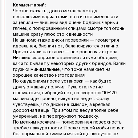
Комментарий:
Честно сказать, долго метался между
несколькими вариантами, но в итоге именно эти
зацепили — внешний вид очень бодрый: чёрный
глянец с полированными спицами смотрится огонь,
машине сразу плюс сто к внешности.
На шиномонтаже диски проверили — геометрия
идеальная, биения нет, балансируются отлично.
Прокатывали на станке — всё ровно как стрела.
Никаких сюрпризов с кривыми литыми ободами,
как это бывает у некоторых других брендов. Взяли
грузики минимальные, что тоже намекает на
хорошее качество изготовления.
По ощущениям после установки — как будто
другую машину получил. Руль стал чётче
откликаться, вибраций нет, на скорости 110–120
машина идёт ровно, никуда не ведёт. Сразу
чувствуешь, что диски не «мыло», а крепкая
добротная вещь. При этом по весу вполне себе
умеренные, не перегружают подвеску.
По мелким косякам — полированная поверхность
требует аккуратности. После первой мойки понял:
без нормальной химии и мягкой щётки лучше не