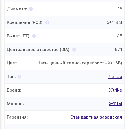
Диаметр
:
15
Крепление (PCD)
:
5*114.3
Вылет (ET)
:
45
Центральное отверстие (DIA)
:
67.1
Цвет
:
Насыщенный темно-серебристый (HSB)
Тип
:
Литые
Бренд
:
X`trike
Модель
:
X-111М
Гарантия
:
Стандартная заводская