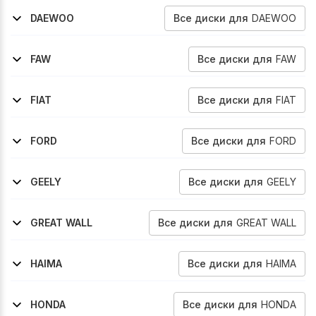
Все
диски
для
DAEWOO
DAEWOO
1997-2002
Leganza
Все
диски
для
FAW
FAW
2012-2017
Besturn-B50
Все
диски
для
FIAT
FIAT
2006-2009
2009-2016
Sedici
Sedici
Все
диски
для
FORD
FORD
2001-2004
Maverick
Все
диски
для
GEELY
GEELY
2016-2020
2009-2017
Emgrand-7
Emgrand-Ec7
Все
диски
для
GREAT WALL
GREAT WALL
2007-2013
Cowry
Все
диски
для
HAIMA
HAIMA
2007-2012
3
Все
диски
для
HONDA
HONDA