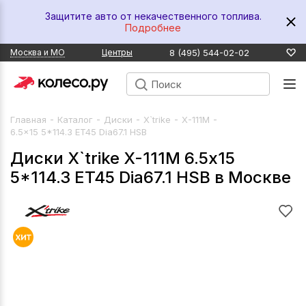
Защитите авто от некачественного топлива.
Подробнее
8 (495) 544-02-02
Москва и МО
Центры
-
-
-
-
-
Главная
Каталог
Диски
X`trike
X-111М
6.5x15 5*114.3 ET45 Dia67.1 HSB
Диски X`trike X-111М 6.5x15
5*114.3 ET45 Dia67.1 HSB в Москве