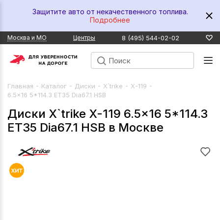
Защитите авто от некачественного топлива.
Подробнее
8 (495) 544-02-02
Москва и МО
Центры
-
-
-
-
-
Главная
Каталог
Диски
X`trike
X-119
6.5x16 5*114.3 ET35 Dia67.1 HSB
Диски X`trike X-119 6.5x16 5*114.3
ET35 Dia67.1 HSB в Москве