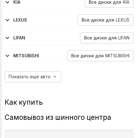
Все
диски
для
KIA
KIA
2020-2023
Xceed
Все
диски
для
LEXUS
LEXUS
1997-2003
Rx
Все
диски
для
LIFAN
LIFAN
2018-2022
X70
Все
диски
для
MITSUBISHI
MITSUBISHI
2019-2026
2018-2026
2012-2015
2015-2022
2006-2010
2010-2012
2007-2019
1994-2007
1986-1999
1996-2002
Delica-D-5
Eclipse-Cross
Outlander
Outlander
Outlander-Xl
Outlander-Xl
Delica-D-5
Delica
Delica
Legnum
Показать ещё авто
Как купить
Самовывоз из шинного центра