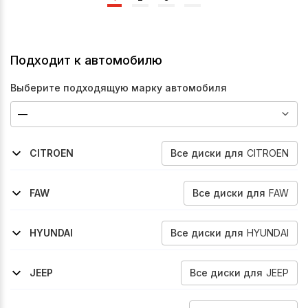
Подходит к автомобилю
Выберите подходящую марку автомобиля
Все
диски
для
CITROEN
CITROEN
2007-2013
2012-2016
C-Crosser
C4
Все
диски
для
FAW
FAW
2013-2014
Besturn-B70
Все
диски
для
HYUNDAI
HYUNDAI
2007-2009
2005-2010
2010-2012
1997-2007
2011-2017
Coupe-Tiburon-Tuscani
Grandeur
Grandeur
H1-Starex
I40
Все
диски
для
JEEP
JEEP
2007-2014
Liberty