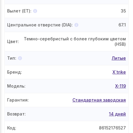
Вылет (ET)
:
35
Центральное отверстие (DIA)
:
67.1
Темно-серебристый с более глубоким цветом
Цвет
:
(HSB)
Тип
:
Литые
Бренд
:
X`trike
Модель
:
X-119
Гарантия
:
Стандартная заводская
Возврат
:
14 дней
Код
:
86152176527