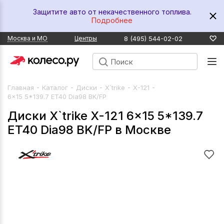
Защитите авто от некачественного топлива.
Подробнее
8 (495) 544-02-02
Москва и МО
Центры
-
-
-
-
-
Главная
Каталог
Диски
X`trike
X-121
6x15 5*139.7 ET40 Dia98 BK/FP
Диски X`trike X-121 6x15 5*139.7
ET40 Dia98 BK/FP в Москве