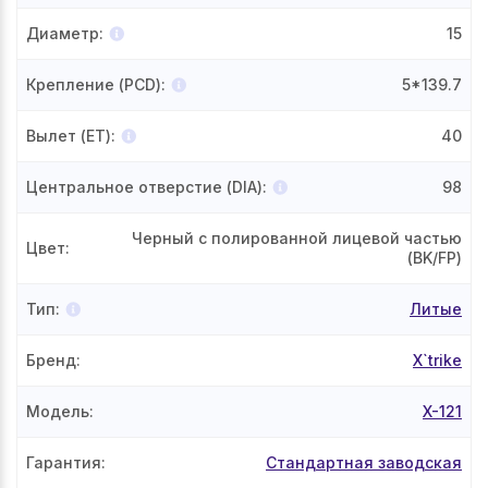
Диаметр
:
15
Крепление (PCD)
:
5*139.7
Вылет (ET)
:
40
Центральное отверстие (DIA)
:
98
Черный с полированной лицевой частью
Цвет
:
(BK/FP)
Тип
:
Литые
Бренд
:
X`trike
Модель
:
X-121
Гарантия
:
Стандартная заводская