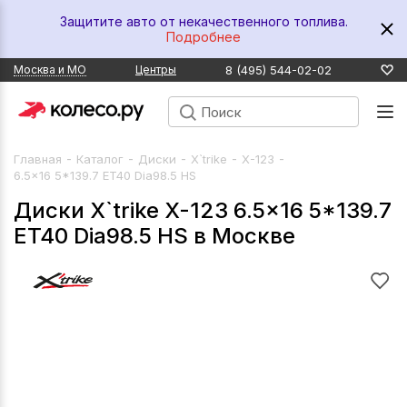
Защитите авто от некачественного топлива.
Подробнее
8 (495) 544-02-02
Москва и МО
Центры
-
-
-
-
-
Главная
Каталог
Диски
X`trike
X-123
6.5x16 5*139.7 ET40 Dia98.5 HS
Диски X`trike X-123 6.5x16 5*139.7
ET40 Dia98.5 HS в Москве