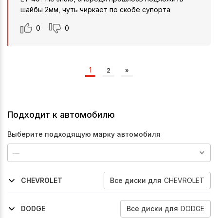
шайбы 2мм, чуть чиркает по скобе супорта
0
0
1
2
»
Подходит к автомобилю
Выберите подходящую марку автомобиля
Все
диски
для
CHEVROLET
CHEVROLET
2002-2009
2009-2020
Niva
Niva
Все
диски
для
DODGE
DODGE