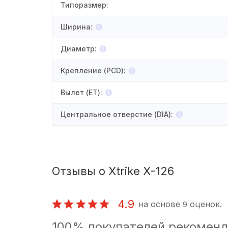
Типоразмер
:
Ширина
:
Диаметр
:
Крепление (PCD)
:
Вылет (ET)
:
Центральное отверстие (DIA)
:
Отзывы о Xtrike X-126
4.9
на основе
оценок.
9
100% покупателей рекоменд