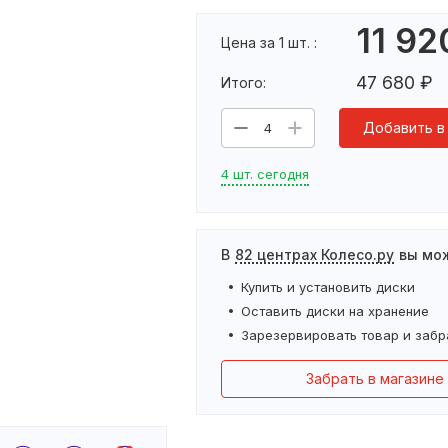
11 92
Цена за 1 шт. :
47 680
₽
Итого:
Добавить в
4
4 шт. сегодня
В
82 центрах Колесо.ру
вы мо
Купить и установить
диски
Оставить
диски
на хранение
Зарезервировать товар и забр
Забрать в магазине