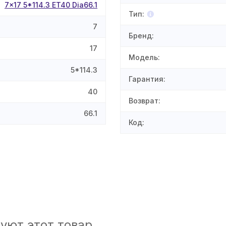
7x17 5*114.3 ET40 Dia66.1
Тип
:
7
Бренд
:
17
Модель
:
5*114.3
Гарантия
:
40
Возврат
:
66.1
Код
:
уют этот товар