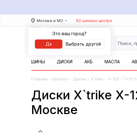
Москва и МО
82 шинных центра
Это ваш город?
Да
Выбрать другой
ШИНЫ
ДИСКИ
АКБ
МАСЛА
А
-
-
-
-
-
Главная
Каталог
Диски
X`trike
X-126
7x17 5
Диски X`trike X-1
Москве