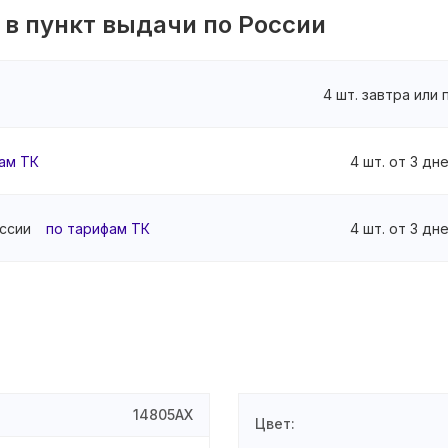
 в пункт выдачи по России
4 шт. завтра или
ам ТК
4 шт. от 3 дн
ссии
по тарифам ТК
4 шт. от 3 дн
14805AX
Цвет
: