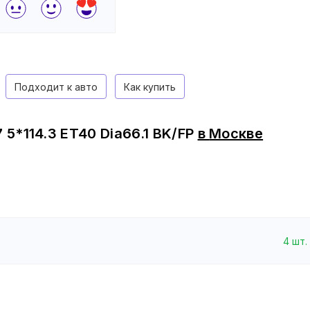
Подходит к авто
Как купить
 5*114.3 ET40 Dia66.1 BK/FP
в
Москве
4
шт.