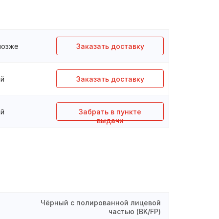
 позже
Заказать доставку
ей
Заказать доставку
ей
Забрать в пункте
выдачи
Чёрный с полированной лицевой
частью (BK/FP)