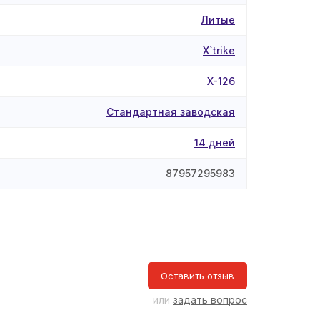
Литые
X`trike
X-126
Стандартная заводская
14 дней
87957295983
Оставить отзыв
или
задать вопрос