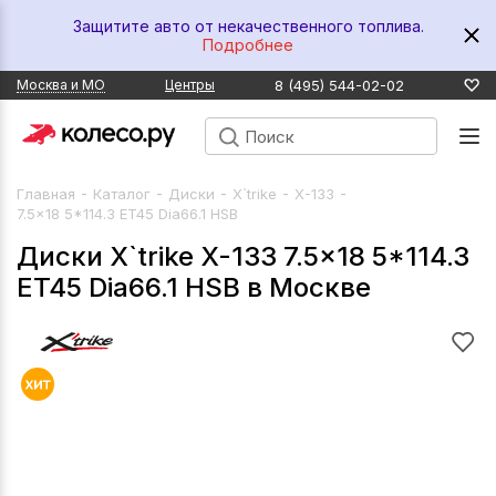
Защитите авто от некачественного топлива.
Подробнее
8 (495) 544-02-02
Москва и МО
Центры
-
-
-
-
-
Главная
Каталог
Диски
X`trike
X-133
7.5x18 5*114.3 ET45 Dia66.1 HSB
Диски X`trike X-133 7.5x18 5*114.3
ET45 Dia66.1 HSB в Москве