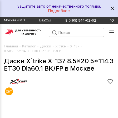
Защитите авто от некачественного топлива.
Подробнее
8 (495) 544-02-02
Москва и МО
Центры
-
-
-
-
-
Главная
Каталог
Диски
X`trike
X-137
8.5x20 5*114.3 ET30 Dia60.1 BK/FP
Диски X`trike X-137 8.5x20 5*114.3
ET30 Dia60.1 BK/FP в Москве