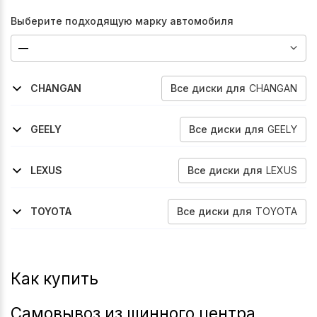
Выберите подходящую марку автомобиля
Все
диски
для
CHANGAN
CHANGAN
2022-2024
2022-2026
2020-2026
Cs95
Uni-K
Uni-T
Все
диски
для
GEELY
GEELY
2022-2024
2023-2026
Okavango
Okavango
Все
диски
для
LEXUS
LEXUS
2015-2019
2019-2022
2023-2026
Rx
Rx
Rz
Все
диски
для
TOYOTA
TOYOTA
2020-2026
2020-2026
Crown-Kluger
Highlander
Как купить
Самовывоз из шинного центра