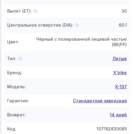
Вылет (ET)
:
30
Центральное отверстие (DIA)
:
60.1
Чёрный с полированной лицевой частью
Цвет
:
(BK/FP)
Тип
:
Литые
Бренд
:
X`trike
Модель
:
X-137
Гарантия
:
Стандартная заводская
Возврат
:
14 дней
Код
:
107192830085