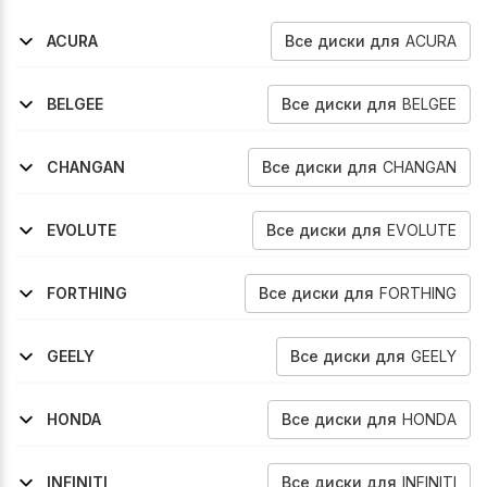
Все
диски
для
ACURA
ACURA
2006-2012
2021-2026
2014-2020
Rdx
Rdx
Tlx
Все
диски
для
BELGEE
BELGEE
2024-2026
X70
Все
диски
для
CHANGAN
CHANGAN
2019-2024
2022-2026
2019-2024
2022-2026
2024-2026
2025-2026
2024-2026
2025-2026
Cs55
Cs55-Plus
Cs85-Coupe
Uni-V
X5-Plus
Qiyuan-Nevo-A06
Cs35-Max
Cs75-Pro
Все
диски
для
EVOLUTE
EVOLUTE
2023-2026
I-Sky
Все
диски
для
FORTHING
FORTHING
2021-2026
T5-Evo
Все
диски
для
GEELY
GEELY
2021-2025
2024-2026
2022-2026
2024-2026
Atlas-Pro
Belgee-X70
Icon
Cityray
Все
диски
для
HONDA
HONDA
2006-2012
2012-2018
Cr-V
Cr-V
Все
диски
для
INFINITI
INFINITI