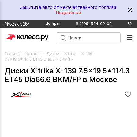
Защитите авто от некачественного топлива.
Подробнее
8 (495) 544-02-02
Москва и МО
Центры
-
-
-
-
-
Главная
Каталог
Диски
X`trike
X-139
7.5x19 5*114.3 ET45 Dia66.6 BKM/FP
Диски X`trike X-139 7.5x19 5*114.3
ET45 Dia66.6 BKM/FP в Москве