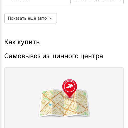
2008-2013
2008-2013
2008-2013
2011-2013
2013-2018
Ex30
Ex35
Ex37
G25
Qx50
Показать ещё авто
Как купить
Самовывоз из шинного центра