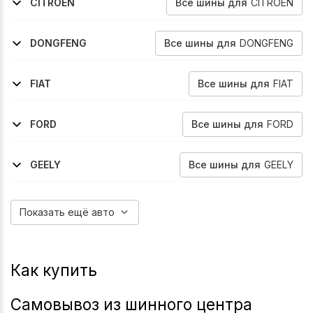
Все
шины
для
CITROEN
CITROEN
2009-2016
C3
Все
шины
для
DONGFENG
DONGFENG
2014-2017
S30
Все
шины
для
FIAT
FIAT
2001-2005
2004-2010
2007-2016
1996-2002
1999-2004
2004-2010
Doblo
Idea
Linea
Marea
Multipla
Multipla
Все
шины
для
FORD
FORD
1994-2002
1998-2002
2008-2013
1998-2004
2002-2012
1996-2000
1999-2000
Contour
Cougar
Fiesta
Focus
Fusion
Mondeo
Mondeo
Все
шины
для
GEELY
GEELY
2007-2010
Fc-Vision
Показать ещё авто
Как купить
Самовывоз из шинного центра