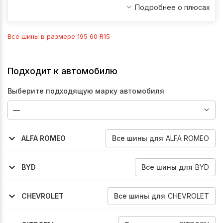
Подробнее о плюсах
Все шины в размере
195 60 R15
Подходит к автомобилю
Выберите подходящую марку автомобиля
Все
шины
для
ALFA ROMEO
ALFA ROMEO
2000-2010
147
Все
шины
для
BYD
BYD
2005-2013
2005-2013
F3
F3-R
Все
шины
для
CHEVROLET
CHEVROLET
2004-2010
2005-2008
2004-2008
Cobalt
Rezzo
Viva