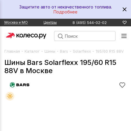
Защитите авто от некачественного топлива.
Подробнее
8 (495) 544-02-02
Москва и МО
Центры
-
-
-
-
-
Главная
Каталог
Шины
Bars
Solarflexx
195/60 R15 88V
Шины Bars Solarflexx 195/60 R15
88V в Москве