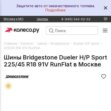
Защитите авто от некачественного топлива.
Подробнее
8 (495) 544-02-02
Москва и МО
Центры
-
-
-
-
-
Главная
Каталог
Шины
Bridgestone
Dueler H/P Sport
225/45 R18 91V RunFlat
Шины Bridgestone Dueler H/P Sport
225/45 R18 91V RunFlat в Москве