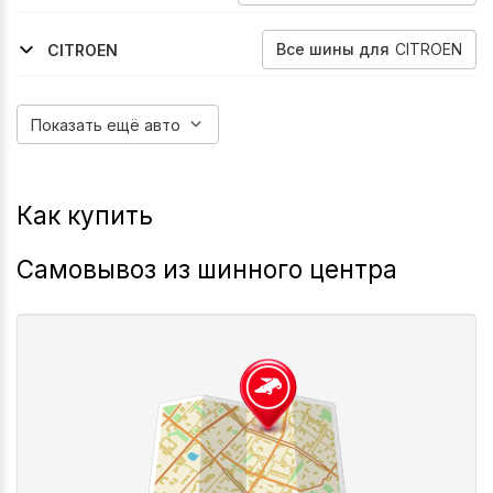
2005-2016
2006-2016
2012-2016
Hhr
Hhr
Malibu
Все
шины
для
CITROEN
CITROEN
2013-2016
2019-2022
2010-2016
2011-2016
2016-2018
2019-2022
C4
C4
Ds3
Ds4
C4
C4
Показать ещё авто
Как купить
Самовывоз из шинного центра