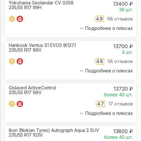
Yokohama Geolandar CV G058
13400
₽
235/55 R17 99H
36
шт.
4.9
68 отзывов
Подробнее о плюсах
Hankook Ventus S1 EVO3 (K127)
13700
₽
235/55 R17 99V
4
шт.
4.8
58 отзывов
Подробнее о плюсах
Gislaved ActiveControl
13720
₽
235/55 R17 99V
более 40
шт.
4.7
17 отзывов
Подробнее о плюсах
Ikon (Nokian Tyres) Autograph Aqua 3 SUV
13800
₽
235/55 R17 103V
более 40
шт.