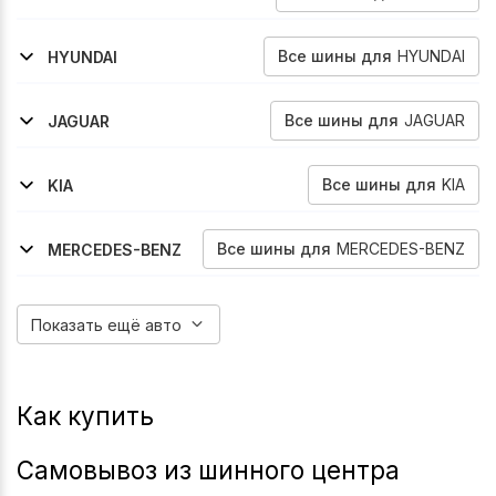
1998-2003
Odyssey
Все
шины
для
HYUNDAI
HYUNDAI
2005-2010
2010-2012
Grandeur
Grandeur
Все
шины
для
JAGUAR
JAGUAR
2011-2015
2008-2011
2012-2015
2003-2007
2007-2009
Xf
Xf
Xf
Xj
Xj
Все
шины
для
KIA
KIA
2007-2010
2004-2010
Opirus
Sportage
Все
шины
для
MERCEDES-BENZ
MERCEDES-BENZ
2006-2014
2005-2013
2014-2026
1991-1998
Cl-Klasse
S-Klasse
V-Klasse
S-Klasse
Показать ещё авто
Как купить
Самовывоз из шинного центра