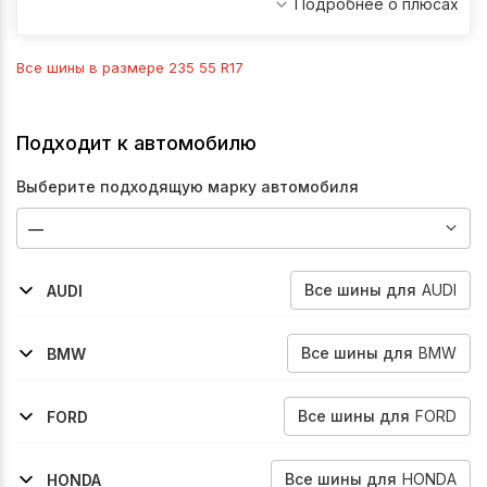
Подробнее о плюсах
Все шины в размере
235 55 R17
Подходит к автомобилю
Выберите подходящую марку автомобиля
Все
шины
для
AUDI
AUDI
2010-2018
2002-2010
2002-2010
2011-2019
A7
A8
A8l
Q3
Все
шины
для
BMW
BMW
1994-2001
2003-2010
7-Series
X3
Все
шины
для
FORD
FORD
2004-2007
2013-2017
2008-2013
2017-2019
2005-2013
2014-2023
2012-2019
2023-2026
Freestar
Kuga
Kuga
Kuga
Mustang
Mustang
Escape
Mustang
Все
шины
для
HONDA
HONDA