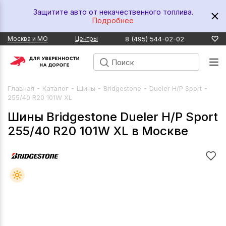
Защитите авто от некачественного топлива.
Подробнее
8 (495) 544-02-02
Москва и МО
Центры
-
-
-
-
-
Главная
Каталог
Шины
Bridgestone
Dueler H/P Sport
255/40 R20 101W XL
Шины Bridgestone Dueler H/P Sport
255/40 R20 101W XL в Москве