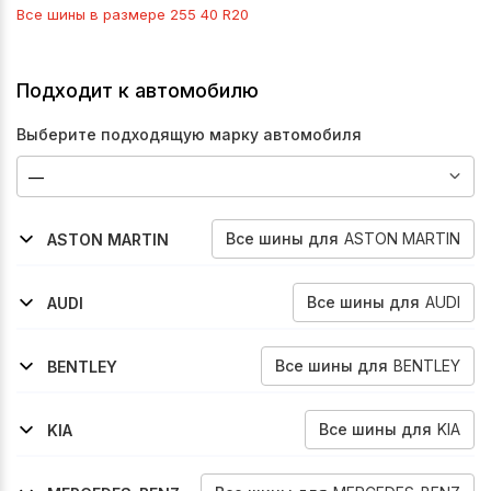
Все шины в размере
255 40 R20
Подходит к автомобилю
Выберите подходящую марку автомобиля
Все
шины
для
ASTON MARTIN
ASTON MARTIN
2016-2023
2017-2023
2018-2026
Db11
Db11
Vantage-V8
Все
шины
для
AUDI
AUDI
2019-2026
2018-2026
2012-2019
2018-2026
2019-2024
2020-2024
2020-2026
2020-2026
2020-2026
2025-2026
2021-2026
2025-2026
A6
A6
A6-Allroad
A7
Q3
Q3
Rs-Q3
S6
S7
A6
A7
Q3
Все
шины
для
BENTLEY
BENTLEY
2006-2010
2008-2011
2005-2013
2003-2010
2006-2010
Azure
Brooklands
Continental-Flying-Spur
Continental-Gt
Continental-Gtc
Все
шины
для
KIA
KIA
2016-2022
Sportage