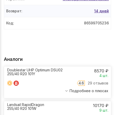
Возврат
:
14 дней
Код
:
86599705236
Аналоги
Doublestar UHP Optimum DSU02
8570
₽
255/40 R20 101Y
4
шт.
4.6
29 отзывов
Подробнее о плюсах
Landsail RapidDragon
10170
₽
255/40 R20 101W
9
шт.