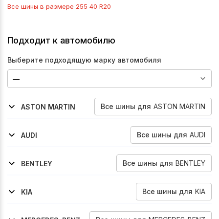
Все шины в размере
255 40 R20
Подходит к автомобилю
Выберите подходящую марку автомобиля
Все
шины
для
ASTON MARTIN
ASTON MARTIN
2016-2023
2017-2023
2018-2026
Db11
Db11
Vantage-V8
Все
шины
для
AUDI
AUDI
2019-2026
2018-2026
2012-2019
2018-2026
2019-2024
2020-2024
2020-2026
2020-2026
2020-2026
2025-2026
2021-2026
2025-2026
A6
A6
A6-Allroad
A7
Q3
Q3
Rs-Q3
S6
S7
A6
A7
Q3
Все
шины
для
BENTLEY
BENTLEY
2006-2010
2008-2011
2005-2013
2003-2010
2006-2010
Azure
Brooklands
Continental-Flying-Spur
Continental-Gt
Continental-Gtc
Все
шины
для
KIA
KIA
2016-2022
Sportage