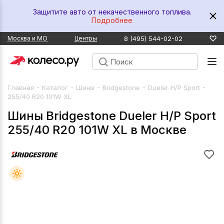
Защитите авто от некачественного топлива.
Подробнее
8 (495) 544-02-02
Москва и МО
Центры
-
-
-
-
-
Главная
Каталог
Шины
Bridgestone
Dueler H/P Sport
255/40 R20 101W XL
Шины Bridgestone Dueler H/P Sport
255/40 R20 101W XL в Москве