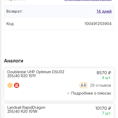
Возврат
:
14 дней
Код
:
100491253904
Аналоги
Doublestar UHP Optimum DSU02
8570
₽
255/40 R20 101Y
4
шт.
4.6
29 отзывов
Подробнее о плюсах
Landsail RapidDragon
10170
₽
255/40 R20 101W
7
шт.