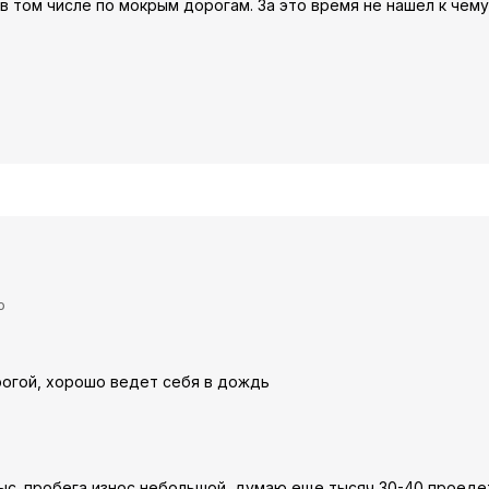
 том числе по мокрым дорогам. За это время не нашел к чему
ю
рогой, хорошо ведет себя в дождь
тыс. пробега износ небольшой, думаю еще тысяч 30-40 проеде