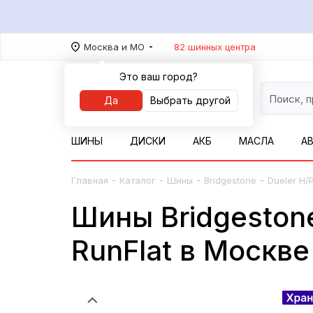
Москва и МО
82 шинных центра
Это ваш город?
Да
Выбрать другой
ШИНЫ
ДИСКИ
АКБ
МАСЛА
А
-
-
-
-
Главная
Каталог
Шины
Bridgestone
Dueler H/P
Шины Bridgestone
RunFlat в Москве