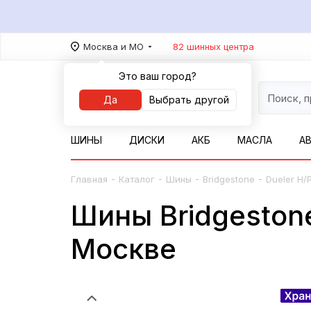
Москва и МО
82 шинных центра
Это ваш город?
Да
Выбрать другой
ШИНЫ
ДИСКИ
АКБ
МАСЛА
А
-
-
-
-
Главная
Каталог
Шины
Bridgestone
Dueler H/P
Шины Bridgestone
Москве