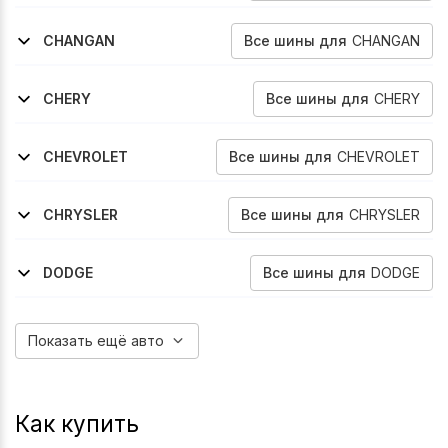
2024-2026
X70
Все
шины
для
CHANGAN
CHANGAN
2018-2020
2020-2024
Cs75
Cs75-Fl
Все
шины
для
CHERY
CHERY
2014-2020
2019-2020
2020-2024
2022-2024
Tiggo-5
Tiggo-7
Tiggo-7-Pro
Tiggo-7-Pro-Max
Все
шины
для
CHEVROLET
CHEVROLET
2009-2016
2016-2024
2017-2021
Equinox
Equinox
Equinox
Все
шины
для
CHRYSLER
CHRYSLER
2008-2011
2011-2016
2007-2010
2011-2016
Grand-Voyager
Grand-Voyager
Town-Iamp--country
Town-Iamp--country
Все
шины
для
DODGE
DODGE
2007-2020
2008-2016
Grand-Caravan
Journey
Показать ещё авто
Как купить