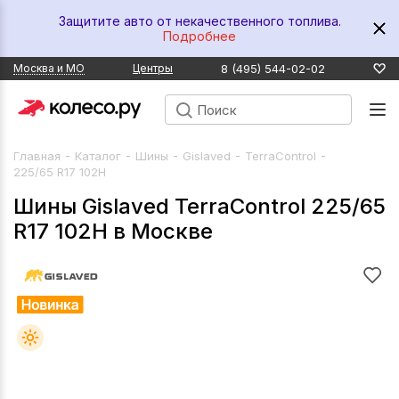
Защитите авто от некачественного топлива.
Подробнее
8 (495) 544-02-02
Москва и МО
Центры
-
-
-
-
-
Главная
Каталог
Шины
Gislaved
TerraControl
225/65 R17 102H
Шины Gislaved TerraControl 225/65
R17 102H в Москве