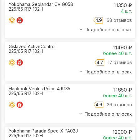
Yokohama Geolandar CV G058
11350
₽
225/65 R17 102H
4
шт.
4.9
68 отзывов
Подробнее о плюсах
Gislaved ActiveControl
11490
₽
225/65 R17 102H
более 40
шт.
4.7
17 отзывов
Подробнее о плюсах
Hankook Ventus Prime 4 K135
11650
₽
225/65 R17 102H
более 40
шт.
4.6
26 отзывов
Подробнее о плюсах
Yokohama Parada Spec-X PA02J
12000
₽
225/65 R17 102H
более 40
шт.