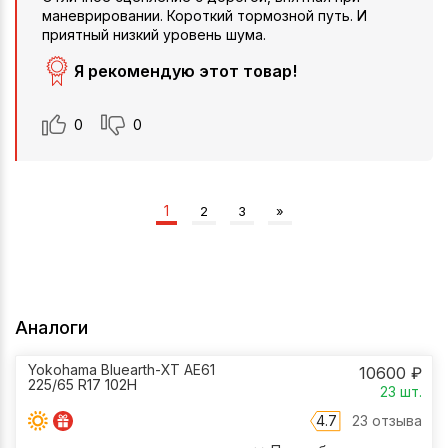
маневрировании. Короткий тормозной путь. И
приятный низкий уровень шума.
Я рекомендую этот товар!
0
0
1
2
3
»
Аналоги
Yokohama Bluearth-XT AE61
10600
₽
225/65 R17 102H
23
шт.
4.7
23 отзыва