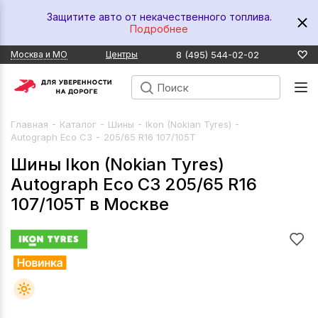
Защитите авто от некачественного топлива.
Подробнее
8 (495) 544-02-02
Москва и МО
Центры
-
-
-
-
Главная
Каталог
Шины
Ikon (Nokian Tyres)
-
Autograph Eco C3
205/65 R16 107/105T
Шины Ikon (Nokian Tyres)
Autograph Eco C3 205/65 R16
107/105T в Москве