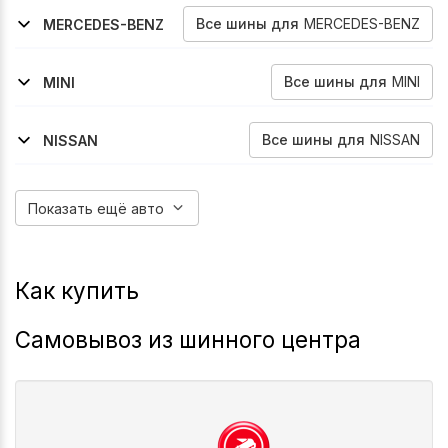
2017-2022
Myway
Все
шины
для
MERCEDES-BENZ
MERCEDES-BENZ
2016-2023
2014-2026
2003-2014
2014-2026
2003-2014
E-Klasse
V-Klasse
Viano
Vito
Vito
Все
шины
для
MINI
MINI
2017-2023
Countryman
Все
шины
для
NISSAN
NISSAN
2001-2006
2003-2008
2008-2014
Skyline
Teana
Teana
Показать ещё авто
Как купить
Самовывоз из шинного центра