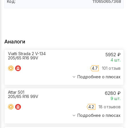
Код
:
110650657368
Аналоги
Viatti Strada 2 V-134
5952
₽
205/65 R16 99V
4
шт.
4.7
101 отзыв
Подробнее о плюсах
Attar S01
6280
₽
205/65 R16 99V
9
шт.
4.2
18 отзывов
Подробнее о плюсах