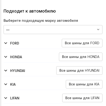
Подходит к автомобилю
Выберите подходящую марку автомобиля
Все
шины
для
FORD
FORD
2000-2006
2006-2014
Transit
Transit
Все
шины
для
HONDA
HONDA
2012-2016
1995-2001
2001-2006
1998-2003
Accord
Cr-V
Cr-V
Odyssey
Все
шины
для
HYUNDAI
HYUNDAI
2016-2021
2021-2022
2017-2019
2010-2013
2014-2017
2023-2026
Creta
Creta
Sonata
Sonata
Sonata
Kona
Все
шины
для
KIA
KIA
2020-2023
2016-2020
2011-2016
2023-2026
Kx3
Optima
Optima
Seltos
Все
шины
для
LIFAN
LIFAN