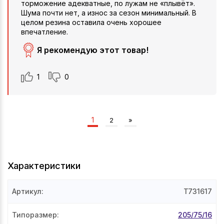
торможение адекватные, по лужам не «плывёт».
Шума почти нет, а износ за сезон минимальный. В
целом резина оставила очень хорошее
впечатление.
Я рекомендую этот товар!
1
0
1
2
»
Характеристики
Артикул
:
T731617
Типоразмер
:
205/75/16