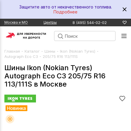
Защитите авто от некачественного топлива.
Подробнее
8 (495) 544-02-02
Москва и МО
Центры
-
-
-
-
Главная
Каталог
Шины
Ikon (Nokian Tyres)
-
Autograph Eco C3
205/75 R16 113/111S
Шины Ikon (Nokian Tyres)
Autograph Eco C3 205/75 R16
113/111S в Москве