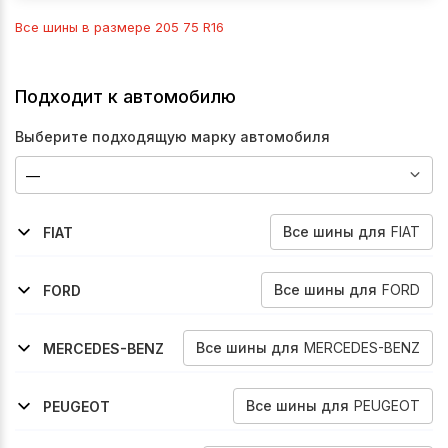
Все шины в размере
205 75 R16
Подходит к автомобилю
Выберите подходящую марку автомобиля
Все
шины
для
FIAT
FIAT
2007-2012
Ducato-Elabuga
Все
шины
для
FORD
FORD
2006-2014
Transit
Все
шины
для
MERCEDES-BENZ
MERCEDES-BENZ
1996-2006
2006-2018
2018-2026
Sprinter
Sprinter
Sprinter
Все
шины
для
PEUGEOT
PEUGEOT
2002-2006
Boxer