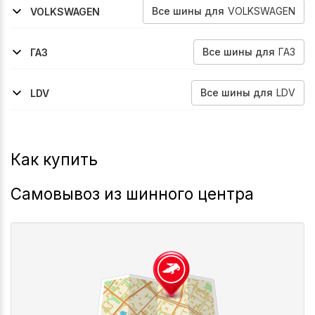
Все
шины
для
VOLKSWAGEN
VOLKSWAGEN
2011-2017
2006-2011
2017-2026
Crafter
Crafter
Crafter
Все
шины
для
ГАЗ
ГАЗ
2007-2013
Maxus
Все
шины
для
LDV
LDV
2004-2009
Maxus
Как купить
Самовывоз из шинного центра