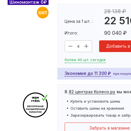
28 138
₽
22 51
Цена за 1 шт. :
90 040
₽
Итого:
Добавить в
4
более 40 шт. сегодня
Экономия до
11 200
₽
при покупк
В
82 центрах Колесо.ру
вы мо
Купить и установить
шины
Оставить
шины
на хранение
Зарезервировать товар и забр
Забрать в магазине