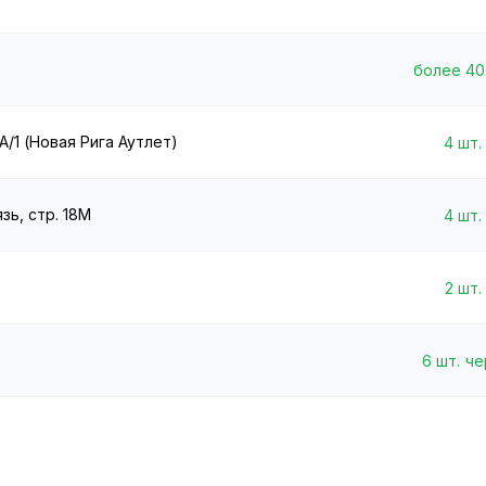
более 40
А/1 (Новая Рига Аутлет)
4
шт.
зь, стр. 18М
4
шт.
2
шт.
6
шт.
че