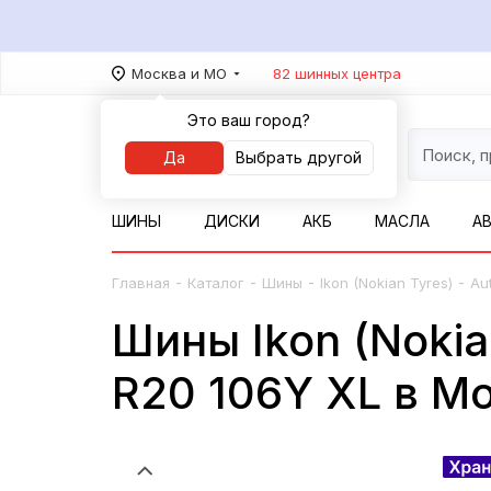
Москва и МО
82 шинных центра
Это ваш город?
Да
Выбрать другой
ШИНЫ
ДИСКИ
АКБ
МАСЛА
А
-
-
-
-
Главная
Каталог
Шины
Ikon (Nokian Tyres)
Au
Шины Ikon (Nokia
R20 106Y XL в М