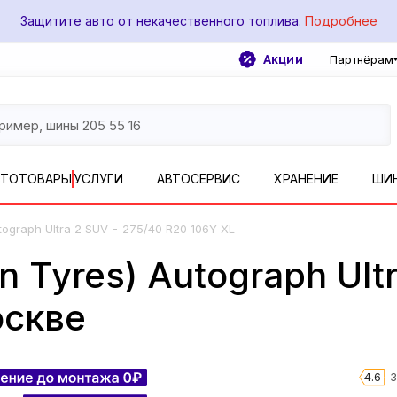
Защитите авто от некачественного топлива.
Подробнее
Акции
Партнёрам
ВТОТОВАРЫ
УСЛУГИ
АВТОСЕРВИС
ХРАНЕНИЕ
ШИ
-
tograph Ultra 2 SUV
275/40 R20 106Y XL
n Tyres) Autograph Ult
оскве
4.6
3