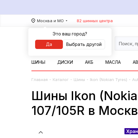
Москва и МО
82 шинных центра
Это ваш город?
Да
Выбрать другой
ШИНЫ
ДИСКИ
АКБ
МАСЛА
А
-
-
-
-
Главная
Каталог
Шины
Ikon (Nokian Tyres)
Au
Шины Ikon (Nokia
107/105R в Моск