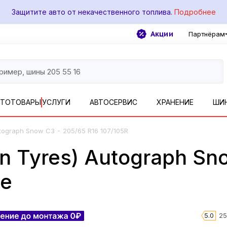
Защитите авто от некачественного топлива.
Подробнее
Акции
Партнёрам
ВТОТОВАРЫ
УСЛУГИ
АВТОСЕРВИС
ХРАНЕНИЕ
ШИ
-
tograph Snow C3
205/65 R16 107/105R
n Tyres) Autograph Sn
ве
5.0
25