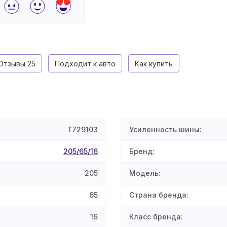
Отзывы
25
Подходит к авто
Как купить
T729103
Усиленность шины
:
205/65/16
Бренд
:
205
Модель
:
65
Страна бренда
:
16
Класс бренда
: