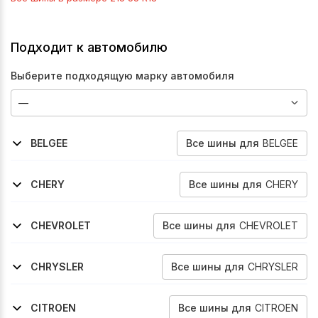
Подходит к автомобилю
Выберите подходящую марку автомобиля
Все
шины
для
BELGEE
BELGEE
2023-2026
2026-2026
X50
X50-
Все
шины
для
CHERY
CHERY
2019-2023
2022-2026
2024-2026
Tiggo-4
Tiggo-4-Pro
Tiggo-4
Все
шины
для
CHEVROLET
CHEVROLET
2014-2016
2013-2023
Tracker
Trax
Все
шины
для
CHRYSLER
CHRYSLER
2007-2010
Sebring
Все
шины
для
CITROEN
CITROEN