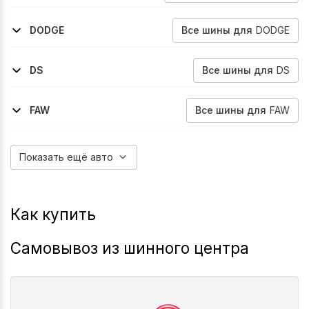
2022-2026
C4x
Все
шины
для
DODGE
DODGE
2007-2011
2006-2011
Avenger
Caliber
Все
шины
для
DS
DS
2020-2023
3-Crossback
Все
шины
для
FAW
FAW
2021-2026
Bestune-T77
Показать ещё авто
Как купить
Самовывоз из шинного центра