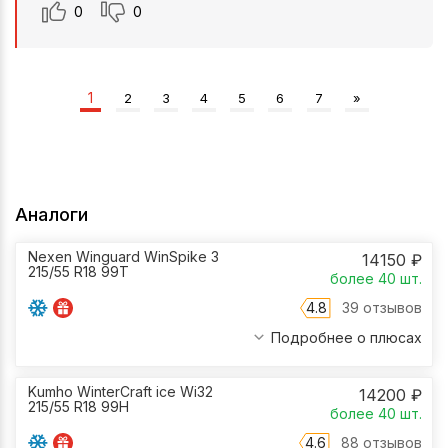
0
0
1
2
3
4
5
6
7
»
Аналоги
Nexen Winguard WinSpike 3
14150
₽
215/55 R18 99T
более 40
шт.
4.8
39 отзывов
Подробнее о плюсах
Kumho WinterCraft ice Wi32
14200
₽
215/55 R18 99H
более 40
шт.
4.6
88 отзывов