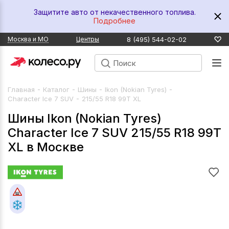
Защитите авто от некачественного топлива.
Подробнее
8 (495) 544-02-02
Москва и МО
Центры
-
-
-
-
Главная
Каталог
Шины
Ikon (Nokian Tyres)
-
Character Ice 7 SUV
215/55 R18 99T XL
Шины Ikon (Nokian Tyres)
Character Ice 7 SUV 215/55 R18 99T
XL в Москве